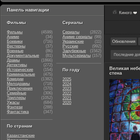
Панель навигации
Киного ❤️
Фильмы
Сериалы
Фильмы
(4599)
Сериалы
(2822)
Аниме
(34)
Аниме сериалы
(99)
Боевики
(716)
Украинские
(11)
Обновления
Вестерны
(37)
Русские
(992)
Военные
(86)
Зарубежные
(1562)
Последние до
Документальные
(81)
Мультсериалы
(157)
Драмы
(1866)
Детективы
(272)
Великая неб
Исторические
(154)
По году
стена
Криминальные
(475)
Комедии
(1382)
2025
Мелодрамы
(718)
2024
Приключения
(370)
2023
Семейные
(306)
2022
Триллеры
(1052)
2021
Ужасы
(684)
2020
Фэнтези
(288)
Фантастика
(347)
По странам
Казахстанские