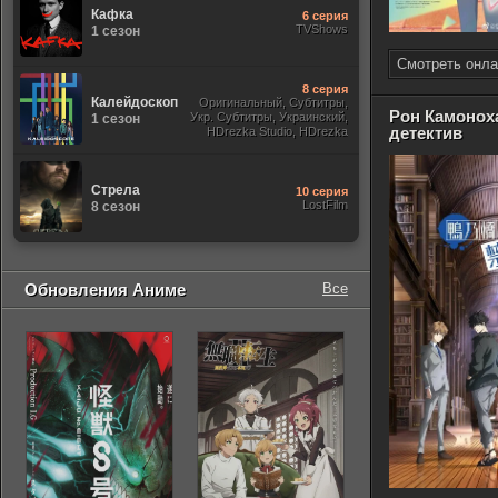
Кафка
6 серия
TVShows
1 сезон
Смотреть онла
8 серия
Калейдоскоп
Оригинальный, Субтитры,
Рон Камонох
Укр. Субтитры, Украинский,
1 сезон
детектив
HDrezka Studio, HDrezka
Studio. 18+, Newstudio,
Стрела
10 серия
LostFilm
8 сезон
Обновления Аниме
Все