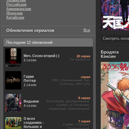
Украинские
Российские
Американские
Японские
Китайские
Обновления сериалов
Все
Смотреть онла
Последние 12 обновлений
Бродяга
Меч. Сезон второй ( )
Кэнсин
20 серия
Не требуется
2 сезон
Гарри
серия
Поттер
HBO, Оригинальный, Укр.
Субтитры, HBO (UA)
1 сезон
8 серия
Ведьмак
RezkaStudio, Дублированный,
Сербин, LE-Production,
4 сезон
Украинский, Оригинальный,
Субтитры, Укр.
О всех
7 серия
созданиях -
Coldfilm, TVShows,
больших и
Оригинальный,