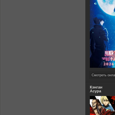
Смотреть онла
Кэнган
Асура