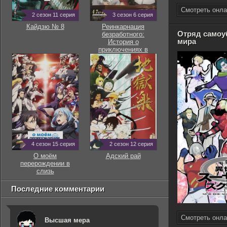
Смотреть онла
2 сезон 11 серия
3 сезон 6 серия
Кайдзю № 8
Реинкарнация
Отряд самоуб
безработного:
мира
История о
приключениях в
другом мире
4 сезон 15 серия
2 сезон 12 серия
О моём
Адский рай
перерождении в
слизь
Последние комментарии
Смотреть онла
Высшая мера