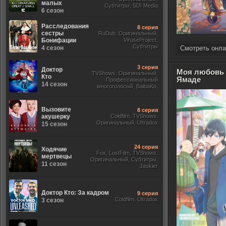
малых
Субтитры, SDI Media
6 сезон
Расследования
8 серия
сестры
RuDub, Оригинальный,
Бонифации
ViruseProject,
Субтитры
4 сезон
Смотреть онла
3 серия
Доктор
Моя любовь 
TVShows, Оригинальный,
Кто
Ямаде
Профессиональный
14 сезон
многоголосый, BaibaKo,
Субтитры, Jaskier, Кириллица,
Sony
Вызовите
8 серия
акушерку
Coldfilm, TVShows,
Оригинальный, Ultradox
15 сезон
24 серия
Ходячие
Fox, LostFilm, TVShows,
мертвецы
Оригинальный, Субтитры,
11 сезон
Jaskier
Доктор Кто: За кадром
9 серия
Coldfilm, Ultradox
3 сезон