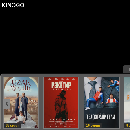
‹
35 серия
16 серия
8 