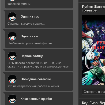
хороший фильм..
Рубеж Шангр
топ-игре
Одни из нас
Смеялся каждую серию...
Одни из нас
Необычный прикольный фильм..
Черное солнце
Я бы просто поставил 10 из 10-и, и за
сюжет и за режиссуру и за актерскую игру..
Обоюдное согласие
это не операторская работа а херня..
Смотреть онла
Клюквенный щербет
Код Гиас: В