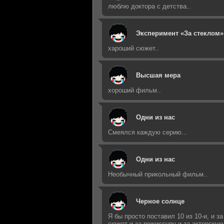
люблю доктора с детства..
Эксперимент «За стеклом»
хароший сюжет..
Высшая мера
хороший фильм..
Одни из нас
Смеялся каждую серию...
Одни из нас
Необычный прикольный фильм..
Черное солнце
Я бы просто поставил 10 из 10-и, и за
сюжет и за режиссуру и за актерскую 