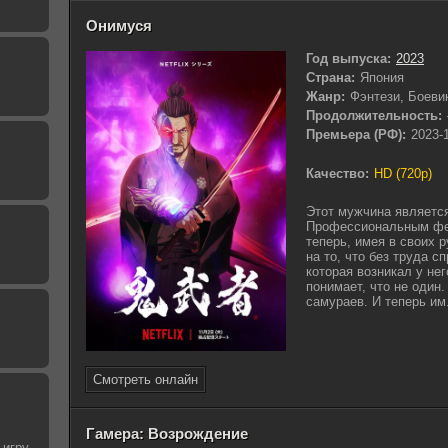
Онимуся
Год выпуска:
2023
Страна:
Япония
Жанр:
Фэнтези, Боеви
Продолжительность:
Премьера (РФ):
2023-
Качество:
HD (720p)
Этот мужчина являетс
Профессиональным фех
теперь, имея в своих 
на то, что без труда с
которая возникал у нег
понимает, что не один
самураев. И теперь им.
Смотреть онлайн
Гамера: Возрождение
игру..