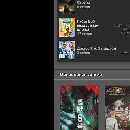
Стрела
8 сезон
Губка Боб
квадратные
Coldfilm, У
штаны
Ориг
Дубли
17 сезон
Доктор Кто: За кадром
Coldfil
3 сезон
Обновления Аниме