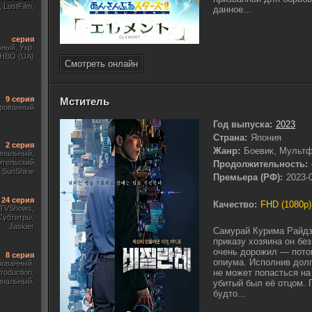
 LostFilm,
данное...
серия
ный, Укр.
 HBO (UA)
Смотреть онлайн
9 серия
Мститель
ированный
Год выпуска:
2023
Страна:
Япония
2 серия
Жанр:
Боевик, Мульт
гинальный,
ительский
Продолжительность:
 SunShine
Премьера (РФ):
2023-
24 серия
Качество:
FHD (1080p)
, TVShows,
Субтитры,
Jaskier
Самурай Курима Райдз
приказу хозяина он бе
очень дорожил — потом
8 серия
опиума. Исполнив долг
рованный,
не может попасться на
roduction,
инальный,
убитый был её отцом. 
тры, Укр.
будто...