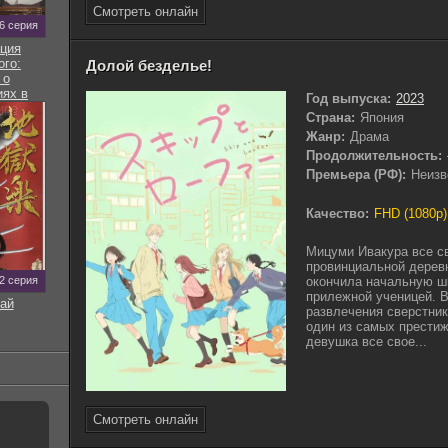
Смотреть онлайн
 6 серия
ция
ого:
Долой безделье!
 о
ях в
Год выпуска:
2023
ире
Страна:
Япония
Жанр:
Драма
Продолжительность:
Премьера (РФ):
Неизв
Качество:
FHD (1080p)
Мицуми Ивакура все с
провинциальной деревн
12 серия
окончила начальную шк
прилежной ученицей. В
ай
развлечения сверстник
один из самых престиж
девушка все свое...
Смотреть онлайн