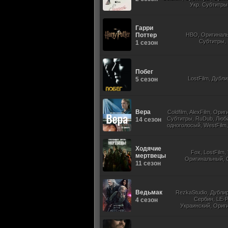
Укр. Субтитры,
Гарри
Поттер
HBO, Оригиналь
Субтитры,
1 сезон
Побег
LostFilm, Дубл
5 сезон
Вера
Coldfilm, AlexFilm, Ори
Субтитры, RuDub, Люб
14 сезон
одноголосый, WestFilm,
Ходячие
Fox, LostFilm
мертвецы
Оригинальный, 
11 сезон
Ведьмак
RezkaStudio, Дубли
Сербин, LE-P
4 сезон
Украинский, Ориг
Субти