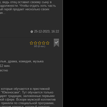
 ведь отец оставил своему сыну в
адолжности. Чтобы отдать хоть часть
ый герой продает несколько своих
я...
25-12-2023, 16:22
0/5 (
0
гол.)
льм, драма, комедия, музыка
12 мин.
естно
, которые обучаются в престижной
"Юмэносаки". Тут обучается только
царят традиции, заложенные первыми
ной сфере. Вскоре мужской коллектив
 приняли по специальной программе,
 против кризиса, который охватил