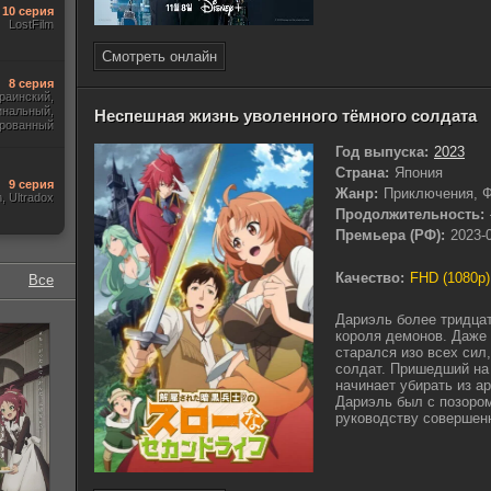
10 серия
LostFilm
Смотреть онлайн
8 серия
краинский,
инальный,
Неспешная жизнь уволенного тёмного солдата
рованный
Год выпуска:
2023
Страна:
Япония
9 серия
Жанр:
Приключения, Ф
m, Ultradox
Продолжительность:
Премьера (РФ):
2023-
Качество:
FHD (1080p)
Все
Дариэль более тридцат
короля демонов. Даже 
старался изо всех сил
солдат. Пришедший на
начинает убирать из а
Дариэль был с позором
руководству совершенн