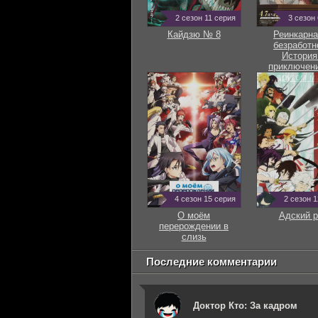
2 сезон 11 серия
3 сезон
Кайдзю № 8
Реинкарна
безработн
История
приключени
другом м
4 сезон 15 серия
2 сезон 
О моём
Адский р
перерождении в
слизь
Последние комментарии
Доктор Кто: За кадром