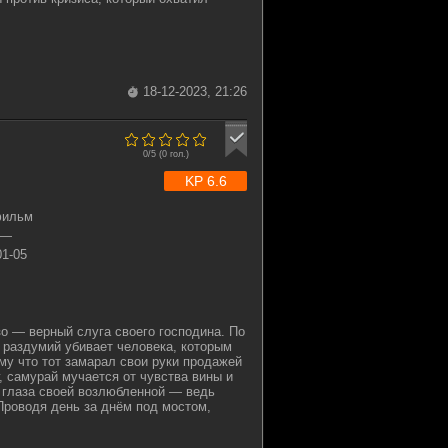
18-12-2023, 21:26
0/5 (
0
гол.)
KP 6.6
фильм
—
01-05
о — верный слуга своего господина. По
з раздумий убивает человека, которым
у что тот замарал свои руки продажей
, самурай мучается от чувства вины и
 глаза своей возлюбленной — ведь
Проводя день за днём под мостом,