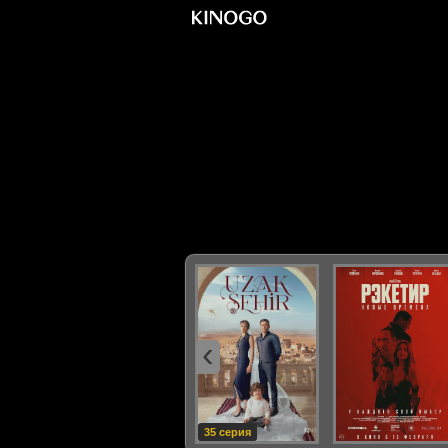
‹
35 серия