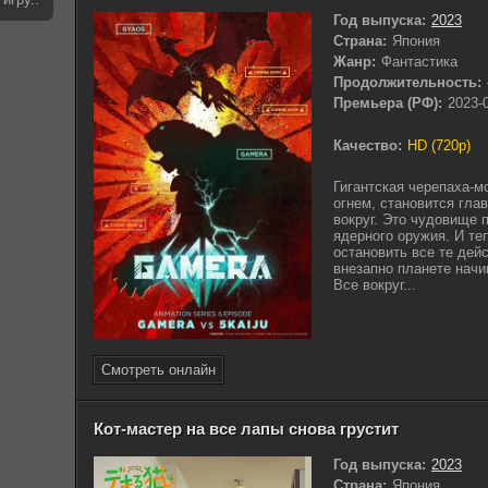
Год выпуска:
2023
Страна:
Япония
Жанр:
Фантастика
Продолжительность:
Премьера (РФ):
2023-
Качество:
HD (720p)
Гигантская черепаха-м
огнем, становится гла
вокруг. Это чудовище 
ядерного оружия. И теп
остановить все те дей
внезапно планете начи
Все вокруг...
Смотреть онлайн
Кот-мастер на все лапы снова грустит
Год выпуска:
2023
Страна:
Япония