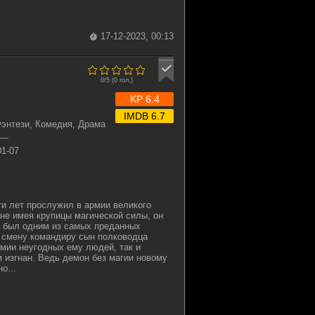
17-12-2023, 00:13
0/5 (
0
гол.)
KP 6.4
IMDB 6.7
энтези, Комедия, Драма
—
01-07
и лет прослужил в армии великого
не имея крупицы магической силы, он
, был одним из самых преданных
 смену командиру сын полководца
рмии неугодных ему людей, так и
 изгнан. Ведь демон без магии новому
о...