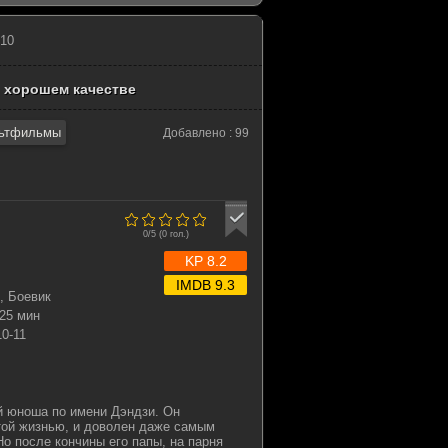
 10
 хорошем качестве
ьтфильмы
Добавлено : 99
0/5 (
0
гол.)
KP 8.2
IMDB 9.3
, Боевик
25 мин
10-11
й юноша по имени Дэндзи. Он
той жизнью, и доволен даже самым
о после кончины его папы, на парня