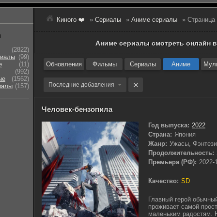
Киного ❤️
»
Сериалы
»
Аниме сериалы
» Страница
ы
Аниме сериалы смотреть онлайн в
(2822)
риалы
(99)
е
(11)
Обновления
Фильмы
Сериалы
Аниме
Мул
(992)
ые
(1562)
Последние добавления
иалы
(157)
Человек-бензопила
Год выпуска:
2022
Страна:
Япония
Жанр:
Ужасы, Фэнтези
Продолжительность:
Премьера (РФ):
2022-
Качество:
SD
Главный герой обычны
проживает самой прос
маленьким радостям. Н