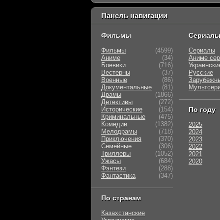
Панель навигации
Фильмы
Сериал
Фильмы
(4599)
Сериалы
Аниме
(34)
Аниме се
Боевики
(716)
Украински
Вестерны
(37)
Русские
Военные
(86)
Зарубежн
Документальные
(81)
Мультсер
Драмы
(1866)
Детективы
(272)
Исторические
(154)
По году
Криминальные
(475)
Комедии
(1382)
2025
Мелодрамы
(718)
2024
Приключения
(370)
2023
Семейные
(306)
2022
Триллеры
(1052)
2021
Ужасы
(684)
2020
Фэнтези
(288)
Фантастика
(347)
По странам
Казахстанские