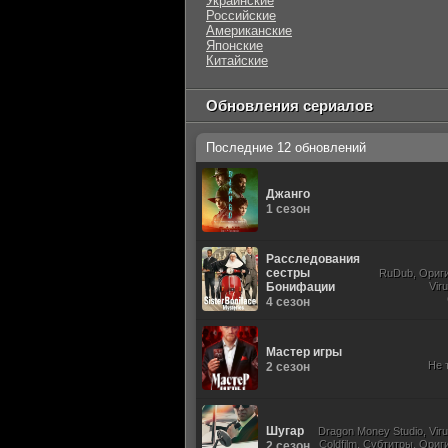
Украинские
Российские
Американские
Японские
Китайские
Обновления сериалов
Последние 12 обновлений
Джанго
1 сезон
Расследования
сестры
RuDub, Ориг
Бонифации
Vir
4 сезон
Мастер игры
Не 
2 сезон
Шугар
Dragon Money Studio, Viru
Coldfilm, Субтитры, Ори
2 сезон