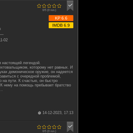
0/5 (
0
гол.)
KP 6.6
IMDB 6.9
к
—
11-02
я настоящей легендой.
товальщиком, которому нет равных. И
руках демоническое оружие, он надеется
правиться с очередной проблемой,
о на пути. К счастью, он быстро
. К нему на помощь пребывает братство
..
14-12-2023, 17:13
0/5 (
0
гол.)