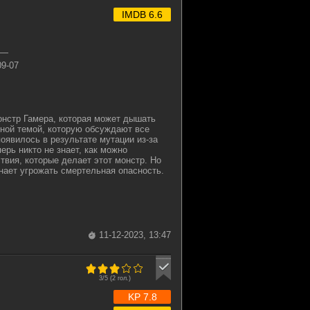
IMDB 6.6
—
09-07
онстр Гамера, которая может дышать
вной темой, которую обсуждают все
появилось в результате мутации из-за
ерь никто не знает, как можно
ствия, которые делает этот монстр. Но
нает угрожать смертельная опасность.
11-12-2023, 13:47
3/5 (
2
гол.)
KP 7.8