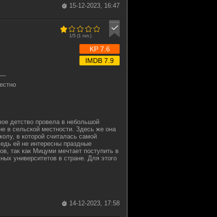
15-12-2023, 16:47
1/5 (
1
гол.)
KP 7.6
IMDB 7.9
—
естно
вое детство провела в небольшой
е в сельской местности. Здесь же она
олу, в которой считалась самой
едь ей не интересны праздные
ов, так как Мицуми мечтает поступить в
ных университетов в стране. Для этого
14-12-2023, 17:58