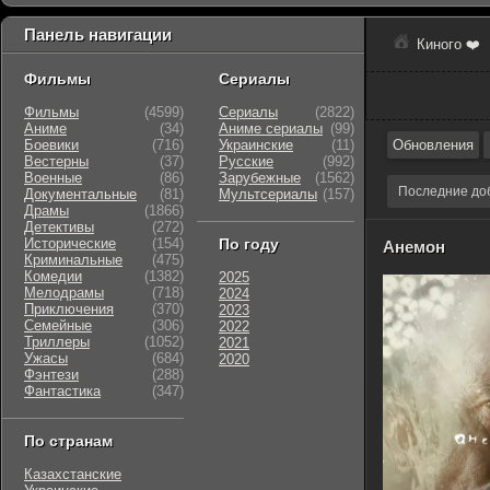
Панель навигации
Киного ❤️
Фильмы
Сериалы
Фильмы
(4599)
Сериалы
(2822)
Аниме
(34)
Аниме сериалы
(99)
Боевики
(716)
Украинские
(11)
Обновления
Вестерны
(37)
Русские
(992)
Военные
(86)
Зарубежные
(1562)
Последние до
Документальные
(81)
Мультсериалы
(157)
Драмы
(1866)
Детективы
(272)
Исторические
(154)
По году
Анемон
Криминальные
(475)
Комедии
(1382)
2025
Мелодрамы
(718)
2024
Приключения
(370)
2023
Семейные
(306)
2022
Триллеры
(1052)
2021
Ужасы
(684)
2020
Фэнтези
(288)
Фантастика
(347)
По странам
Казахстанские