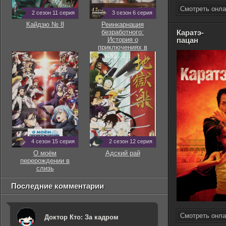
Смотреть онла
2 сезон 11 серия
3 сезон 6 серия
Кайдзю № 8
Реинкарнация
безработного:
Каратэ-
История о
пацан
приключениях в
другом мире
4 сезон 15 серия
2 сезон 12 серия
О моём
Адский рай
перерождении в
слизь
Последние комментарии
Смотреть онла
Доктор Кто: За кадром