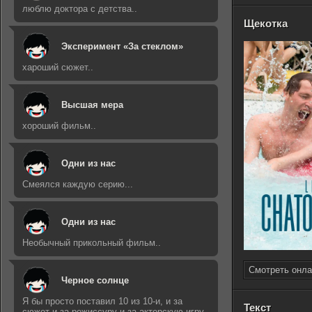
люблю доктора с детства..
Щекотка
Эксперимент «За стеклом»
хароший сюжет..
Высшая мера
хороший фильм..
Одни из нас
Смеялся каждую серию...
Одни из нас
Необычный прикольный фильм..
Смотреть онла
Черное солнце
Я бы просто поставил 10 из 10-и, и за
Текст
сюжет и за режиссуру и за актерскую игру..