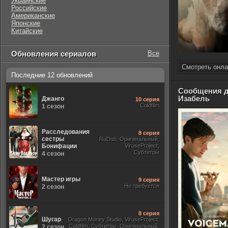
Украинские
Российские
Американские
Японские
Китайские
Обновления сериалов
Все
Смотреть онла
Последние 12 обновлений
Сообщения 
Изабель
Джанго
10 серия
Coldfilm
1 сезон
Расследования
8 серия
сестры
RuDub, Оригинальный,
Бонифации
ViruseProject,
Субтитры
4 сезон
Мастер игры
9 серия
Не требуется
2 сезон
8 серия
Шугар
Dragon Money Studio, ViruseProject,
Coldfilm, Субтитры, Оригинальный,
2 сезон