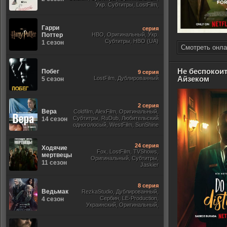
Укр. Субтитры, LostFilm,
Гарри
серия
Поттер
HBO, Оригинальный, Укр.
Субтитры, HBO (UA)
1 сезон
Смотреть онла
Не беспокоит
Побег
9 серия
Айзеком
LostFilm, Дублированный
5 сезон
2 серия
Вера
Coldfilm, AlexFilm, Оригинальный,
Субтитры, RuDub, Любительский
14 сезон
одноголосый, WestFilm, SunShine
24 серия
Ходячие
Fox, LostFilm, TVShows,
мертвецы
Оригинальный, Субтитры,
11 сезон
Jaskier
8 серия
Ведьмак
RezkaStudio, Дублированный,
Сербин, LE-Production,
4 сезон
Украинский, Оригинальный,
Субтитры, Укр.