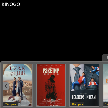
‹
35 серия
16 серия
8 