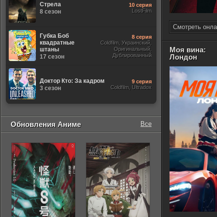
Стрела
10 серия
LostFilm
8 сезон
Смотреть онла
Губка Боб
8 серия
квадратные
Coldfilm, Украинский,
Моя вина:
штаны
Оригинальный,
Дублированный
Лондон
17 сезон
Доктор Кто: За кадром
9 серия
Coldfilm, Ultradox
3 сезон
Обновления Аниме
Все