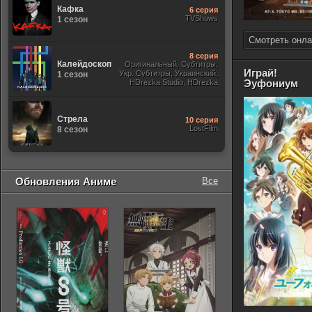
Кафка
6 серия
TVShows
1 сезон
Смотреть онла
8 серия
Калейдоскоп
Оригинальный, Субтитры,
Играй!
Укр. Субтитры, Украинский,
1 сезон
Эуфониум
HDrezka Studio, HDrezka
Studio. 18+, Newstudio,
Стрела
10 серия
LostFilm
8 сезон
Обновления Аниме
Все