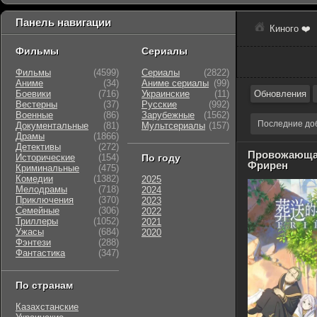
Панель навигации
Киного ❤️
Фильмы
Сериалы
Фильмы
(4599)
Сериалы
(2822)
Аниме
(34)
Аниме сериалы
(99)
Боевики
(716)
Украинские
(11)
Обновления
Вестерны
(37)
Русские
(992)
Военные
(86)
Зарубежные
(1562)
Последние до
Документальные
(81)
Мультсериалы
(157)
Драмы
(1866)
Детективы
(272)
Провожающая
Исторические
(154)
По году
Фрирен
Криминальные
(475)
Комедии
(1382)
2025
Мелодрамы
(718)
2024
Приключения
(370)
2023
Семейные
(306)
2022
Триллеры
(1052)
2021
Ужасы
(684)
2020
Фэнтези
(288)
Фантастика
(347)
По странам
Казахстанские