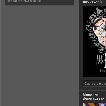
кто же это был в конце..
дворецкий
Смотреть онла
Монолог
фармацевта