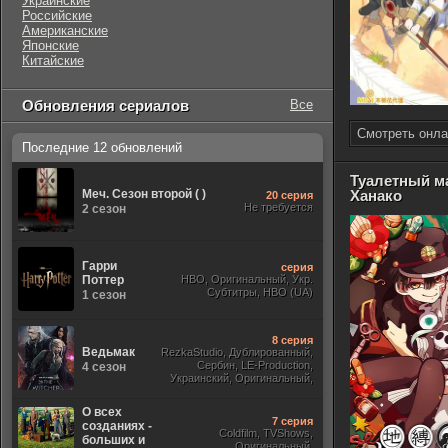
Украинские
Российские
Американские
Японские
Китайские
Обновления сериалов
Все
Смотреть онла
Последние 12 обновлений
Туалетный м
Меч. Сезон второй ( )
Ханако
20 серия
Не требуется
2 сезон
Гарри
серия
Поттер
HBO, Оригинальный, Укр.
Субтитры, HBO (UA)
1 сезон
8 серия
Ведьмак
RezkaStudio, Дублированный,
Сербин, LE-Production,
4 сезон
Украинский, Оригинальный,
Субтитры, Укр.
О всех
7 серия
созданиях -
Coldfilm, TVShows,
больших и
Оригинальный,