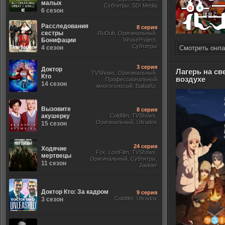
малых
Субтитры, SDI Media
6 сезон
Расследования
8 серия
сестры
RuDub, Оригинальный,
Бонифации
ViruseProject,
Субтитры
4 сезон
Смотреть онла
3 серия
Доктор
Лагерь на с
TVShows, Оригинальный,
Кто
воздухе
Профессиональный
14 сезон
многоголосый, BaibaKo,
Субтитры, Jaskier, Кириллица,
Sony
Вызовите
8 серия
акушерку
Coldfilm, TVShows,
Оригинальный, Ultradox
15 сезон
24 серия
Ходячие
Fox, LostFilm, TVShows,
мертвецы
Оригинальный, Субтитры,
11 сезон
Jaskier
Доктор Кто: За кадром
9 серия
Coldfilm, Ultradox
3 сезон