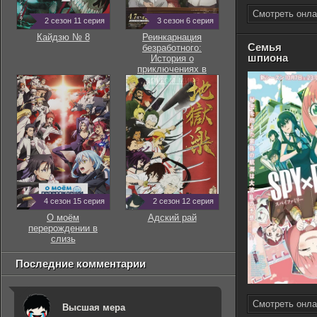
Смотреть онла
2 сезон 11 серия
3 сезон 6 серия
Кайдзю № 8
Реинкарнация
Семья
безработного:
шпиона
История о
приключениях в
другом мире
4 сезон 15 серия
2 сезон 12 серия
О моём
Адский рай
перерождении в
слизь
Последние комментарии
Смотреть онла
Высшая мера