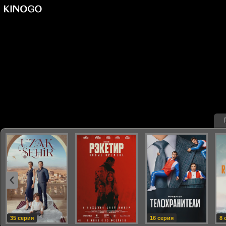
‹
35 серия
16 серия
8 