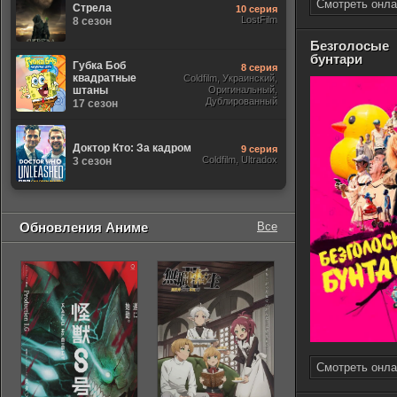
Смотреть онла
Стрела
10 серия
LostFilm
8 сезон
Безголосые
бунтари
Губка Боб
8 серия
квадратные
Coldfilm, Украинский,
штаны
Оригинальный,
Дублированный
17 сезон
Доктор Кто: За кадром
9 серия
Coldfilm, Ultradox
3 сезон
Обновления Аниме
Все
Смотреть онла