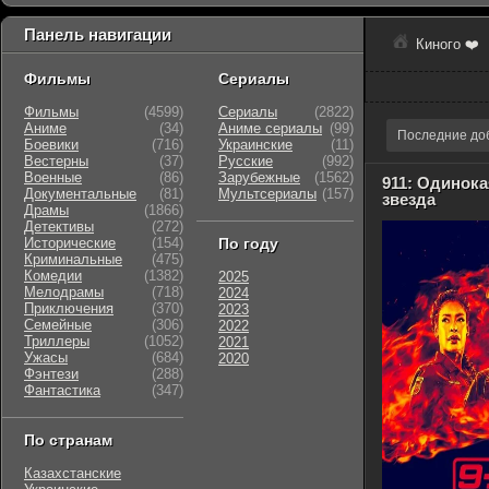
Панель навигации
Киного ❤️
Фильмы
Сериалы
Фильмы
(4599)
Сериалы
(2822)
Аниме
(34)
Аниме сериалы
(99)
Последние до
Боевики
(716)
Украинские
(11)
Вестерны
(37)
Русские
(992)
Военные
(86)
Зарубежные
(1562)
911: Одинока
Документальные
(81)
Мультсериалы
(157)
звезда
Драмы
(1866)
Детективы
(272)
Исторические
(154)
По году
Криминальные
(475)
Комедии
(1382)
2025
Мелодрамы
(718)
2024
Приключения
(370)
2023
Семейные
(306)
2022
Триллеры
(1052)
2021
Ужасы
(684)
2020
Фэнтези
(288)
Фантастика
(347)
По странам
Казахстанские