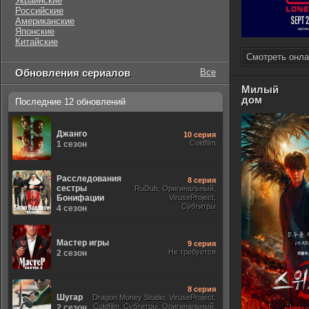
Украинские
Российские
Американские
Японские
Китайские
Смотреть онла
Обновления сериалов
Все
Милый
дом
Последние 12 обновлений
Джанго
10 серия
Coldfilm
1 сезон
Расследования
8 серия
сестры
RuDub, Оригинальный,
Бонифации
ViruseProject,
Субтитры
4 сезон
Мастер игры
9 серия
Не требуется
2 сезон
8 серия
Шугар
Dragon Money Studio, ViruseProject,
Coldfilm, Субтитры, Оригинальный,
2 сезон