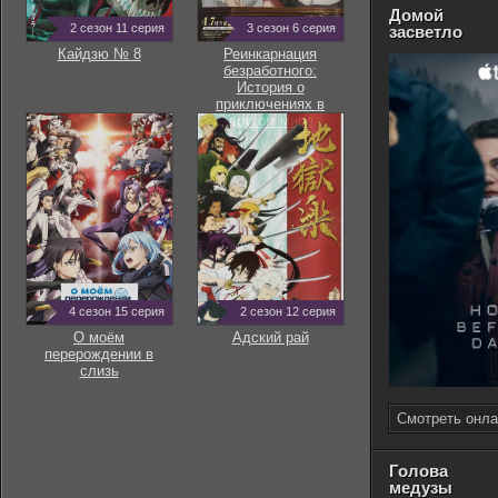
Домой
2 сезон 11 серия
3 сезон 6 серия
засветло
Кайдзю № 8
Реинкарнация
безработного:
История о
приключениях в
другом мире
4 сезон 15 серия
2 сезон 12 серия
О моём
Адский рай
перерождении в
слизь
Смотреть онла
Голова
медузы