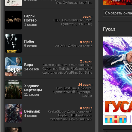
Укр. Субтитры, LostFilm,
Смотреть онла
Гарри
серия
Поттер
HBO, Оригинальный, Укр.
Субтитры, HBO (UA)
1 сезон
Гусар
Побег
9 серия
LostFilm, Дублированный
5 сезон
2 серия
Вера
Coldfilm, AlexFilm, Оригинальный,
Субтитры, RuDub, Любительский
14 сезон
одноголосый, WestFilm, SunShine
24 серия
Ходячие
Fox, LostFilm, TVShows,
мертвецы
Оригинальный, Субтитры,
11 сезон
Jaskier
8 серия
Ведьмак
RezkaStudio, Дублированный,
Сербин, LE-Production,
4 сезон
Украинский, Оригинальный,
Субтитры, Укр.