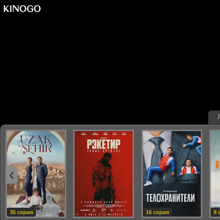
‹
35 серия
16 серия
8 