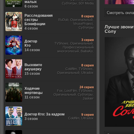
малых
Субтитры, SDI Media
6 сезон
Смотреть онла
Расследования
8 серия
сестры
RuDub, Оригинальный,
Бонифации
ViruseProject,
Лучше звони
Субтитры
4 сезон
Солу
3 серия
Доктор
TVShows, Оригинальный,
Кто
Профессиональный
14 сезон
многоголосый, BaibaKo,
Субтитры, Jaskier, Кириллица,
Sony
Вызовите
8 серия
акушерку
Coldfilm, TVShows,
Оригинальный, Ultradox
15 сезон
24 серия
Ходячие
Fox, LostFilm, TVShows,
мертвецы
Оригинальный, Субтитры,
11 сезон
Jaskier
Доктор Кто: За кадром
9 серия
Coldfilm, Ultradox
3 сезон