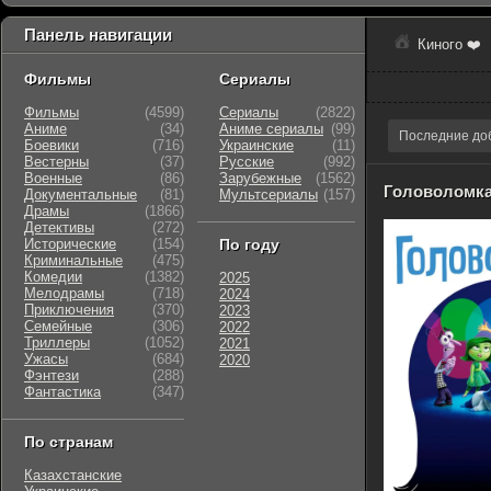
Панель навигации
Киного ❤️
Фильмы
Сериалы
Фильмы
(4599)
Сериалы
(2822)
Аниме
(34)
Аниме сериалы
(99)
Последние до
Боевики
(716)
Украинские
(11)
Вестерны
(37)
Русские
(992)
Военные
(86)
Зарубежные
(1562)
Головоломк
Документальные
(81)
Мультсериалы
(157)
Драмы
(1866)
Детективы
(272)
Исторические
(154)
По году
Криминальные
(475)
Комедии
(1382)
2025
Мелодрамы
(718)
2024
Приключения
(370)
2023
Семейные
(306)
2022
Триллеры
(1052)
2021
Ужасы
(684)
2020
Фэнтези
(288)
Фантастика
(347)
По странам
Казахстанские