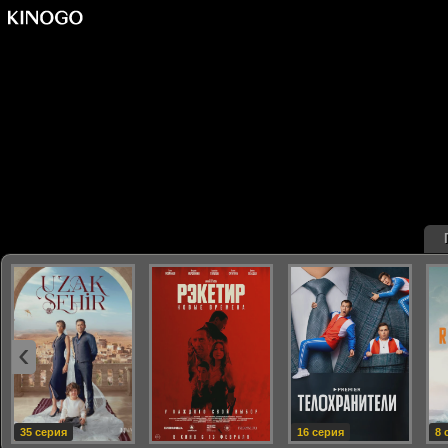
‹
35 серия
16 серия
8 