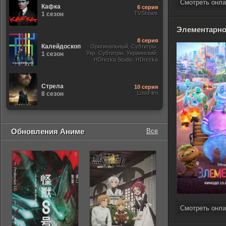
Смотреть онла
Кафка
6 серия
TVShows
1 сезон
Элементарн
8 серия
Калейдоскоп
Оригинальный, Субтитры,
Укр. Субтитры, Украинский,
1 сезон
HDrezka Studio, HDrezka
Studio. 18+, Newstudio,
Стрела
10 серия
LostFilm
8 сезон
Обновления Аниме
Все
Смотреть онла