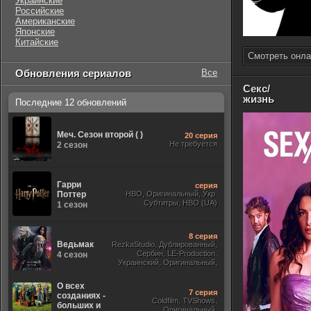
Украинские
Российские
Американские
Японские
Китайские
Смотреть онла
Обновления сериалов
Все
Секс/
жизнь
Последние 12 обновлений
Меч. Сезон второй ( )
20 серия
Не требуется
2 сезон
Гарри
серия
Поттер
HBO, Оригинальный, Укр.
Субтитры, HBO (UA)
1 сезон
8 серия
Ведьмак
RezkaStudio, Дублированный,
Сербин, LE-Production,
4 сезон
Украинский, Оригинальный,
Субтитры, Укр.
О всех
7 серия
созданиях -
Coldfilm, TVShows,
больших и
Оригинальный,