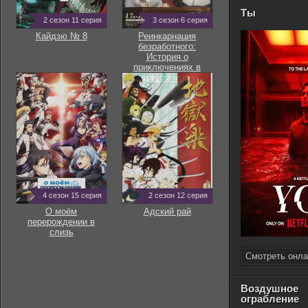
Ты
2 сезон 11 серия
3 сезон 6 серия
Кайдзю № 8
Реинкарнация
безработного:
История о
приключениях в
другом мире
4 сезон 15 серия
2 сезон 12 серия
О моём
Адский рай
перерождении в
слизь
Смотреть онла
Воздушное
ограбление