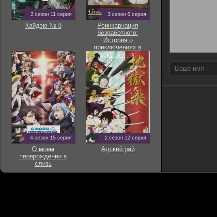
2 сезон 11 серия
3 сезон 6 серия
Кайдзю № 8
Реинкарнация
безработного:
История о
приключениях в
другом мире
4 сезон 15 серия
2 сезон 12 серия
О моём
Адский рай
перерождении в
слизь