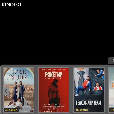
‹
35 серия
16 серия
8 