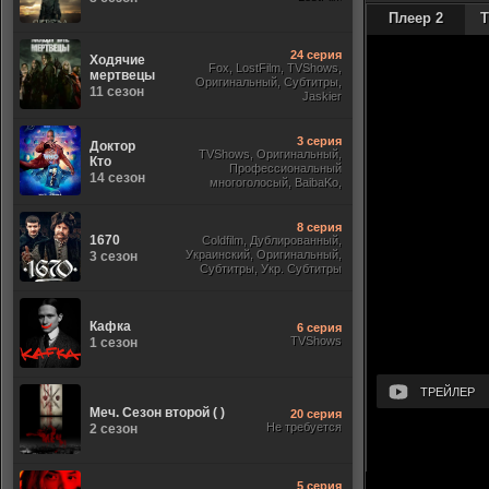
Плеер 2
Т
24 серия
Ходячие
Fox, LostFilm, TVShows,
мертвецы
Оригинальный, Субтитры,
11 сезон
Jaskier
3 серия
Доктор
TVShows, Оригинальный,
Кто
Профессиональный
14 сезон
многоголосый, BaibaKo,
Субтитры, Jaskier, Кириллица,
Sony
8 серия
1670
Coldfilm, Дублированный,
Украинский, Оригинальный,
3 сезон
Субтитры, Укр. Субтитры
Кафка
6 серия
TVShows
1 сезон
ТРЕЙЛЕР
Меч. Сезон второй ( )
20 серия
Не требуется
2 сезон
5 серия