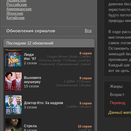
Украинские
девочки бес
Российские
Американские
окрестности
Японские
будто погло
Китайские
природы неи
Обновления сериалов
Все
В ходе расс
мистические
самое логов
Последние 12 обновлений
Остановить 
8 серия
зияющей без
Люди
Dragon Money Studio, Coldfilm,
Икс '97
пропавших д
HDrezka Studio, TVShows, LostFilm,
2 сезон
Heatsound, Оригинальный, Jaskier,
Каждый шаг 
вот ее цель.
Вызовите
8 серия
акушерку
Coldfilm, TVShows,
Оригинальный, Ultradox
15 сезон
Жанры:
Возраст:
Перевод:
Доктор Кто: За кадром
9 серия
Coldfilm, Ultradox
3 сезон
Данный мате
Стрела
10 серия
LostFilm
8 сезон