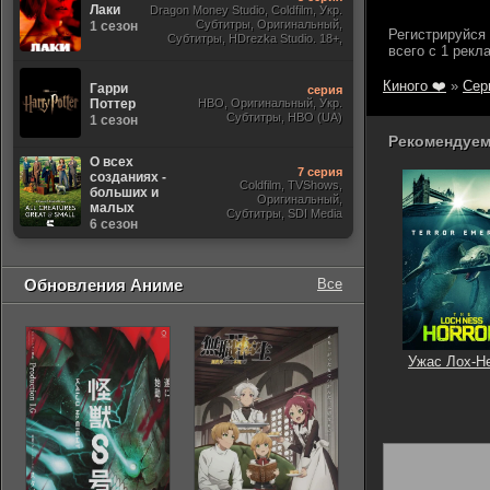
Лаки
Dragon Money Studio, Coldfilm, Укр.
Субтитры, Оригинальный,
1 сезон
Субтитры, HDrezka Studio. 18+,
HDrezka
Киного ❤️
»
Сер
Гарри
серия
Поттер
HBO, Оригинальный, Укр.
Субтитры, HBO (UA)
1 сезон
Рекомендуем
О всех
7 серия
созданиях -
Coldfilm, TVShows,
больших и
Оригинальный,
малых
Субтитры, SDI Media
6 сезон
Обновления Аниме
Все
Ужас Лох-Н