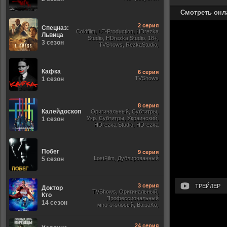
Смотреть онл
2 серия
Спецназ:
Coldfilm, LE-Production, HDrezka
Львица
Studio, HDrezka Studio. 18+,
3 сезон
TVShows, RezkaStudio,
Оригинальный,
Кафка
6 серия
TVShows
1 сезон
8 серия
Калейдоскоп
Оригинальный, Субтитры,
Укр. Субтитры, Украинский,
1 сезон
HDrezka Studio, HDrezka
Studio. 18+, Newstudio,
Побег
9 серия
LostFilm, Дублированный
5 сезон
3 серия
ТРЕЙЛЕР
Доктор
TVShows, Оригинальный,
Кто
Профессиональный
14 сезон
многоголосый, BaibaKo,
Субтитры, Jaskier, Кириллица,
Sony
24 серия