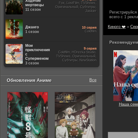
Ходячие
Fox, LostFilm, TVShows,
мертвецы
Оригинальный, Субтитры,
11 сезон
Jaskier
Киного ❤️
»
Сер
Джанго
10 серия
Coldfilm
1 сезон
Рекомендуем
Мои
9 серия
приключения
Coldfilm, HDrezka Studio,
с
TVShows, Оригинальный,
Суперменом
Субтитры, NewStation
3 сезон
Обновления Аниме
Все
Наша сем