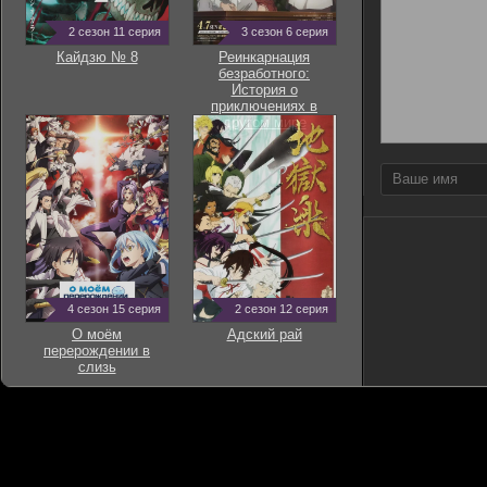
2 сезон 11 серия
3 сезон 6 серия
Кайдзю № 8
Реинкарнация
безработного:
История о
приключениях в
другом мире
4 сезон 15 серия
2 сезон 12 серия
О моём
Адский рай
перерождении в
слизь