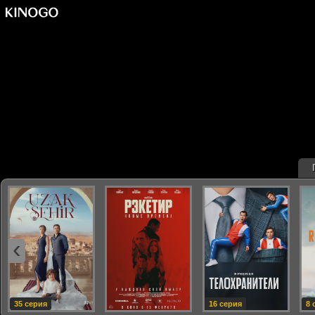
‹
35 серия
16 серия
8 