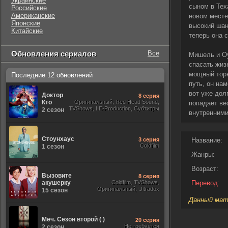
Украинские
сыном в Тех
Российские
Американские
новом месте
Японские
высокий шан
Китайские
теперь она 
Обновления сериалов
Все
Мишель и Оу
спасать жиз
мощный торн
Последние 12 обновлений
путь, он на
вот уже дол
Доктор
8 серия
Кто
Оригинальный, Red Head Sound,
попадает ве
TVShows, LE-Production, Субтитры
2 сезон
внутренними
Стоунхаус
3 серия
Название:
Coldfilm
1 сезон
Жанры:
Возраст:
Вызовите
8 серия
акушерку
Coldfilm, TVShows,
Перевод:
Оригинальный, Ultradox
15 сезон
Данный мате
Меч. Сезон второй ( )
20 серия
Не требуется
2 сезон