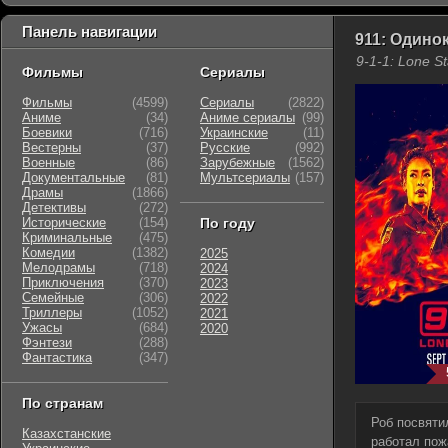
Панель навигации
911: Одинок
9-1-1: Lone St
Фильмы
Сериалы
Фильмы
(4599)
Сериалы
(2822)
Аниме
(34)
Аниме сериалы
(99)
Боевики
(716)
Украинские
(11)
Вестерны
(37)
Русские
(992)
Военные
(86)
Зарубежные
(1562)
Документальные
(81)
Мультсериалы
(157)
Драмы
(1866)
Детективы
(272)
Исторические
(154)
По году
Криминальные
(475)
Комедии
(1382)
2025
Мелодрамы
(718)
2024
Приключения
(370)
2023
Семейные
(306)
2022
Триллеры
(1052)
2021
Ужасы
(684)
2020
Фэнтези
(288)
Фантастика
(347)
По странам
Роб посвяти
Казахстанские
работал пож