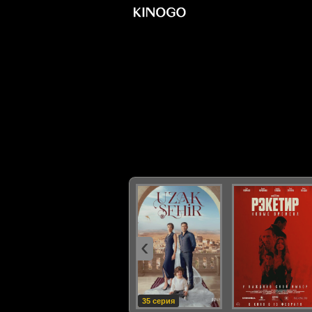
‹
35 серия