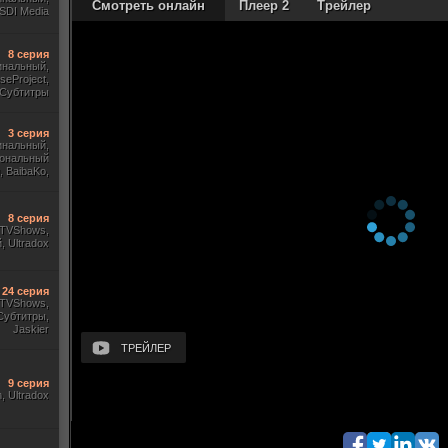
Смотреть онлайн
Плеер 2
Трейлер
SDI Media
8 серия
инальный,
useProject,
Субтитры
3 серия
инальный,
ональный
 BaibaKo,
Кириллица,
Sony
8 серия
, TVShows,
 Ultradox
24 серия
, TVShows,
Субтитры,
Jaskier
ТРЕЙЛЕР
9 серия
m, Ultradox