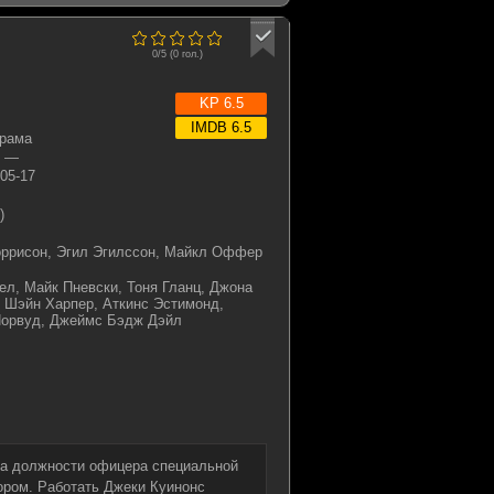
0/5 (
0
гол.)
KP 6.5
IMDB 6.5
Драма
—
05-17
)
ррисон, Эгил Эгилссон, Майкл Оффер
ел, Майк Пневски, Тоня Гланц, Джона
 Шэйн Харпер, Аткинс Эстимонд,
Норвуд, Джеймс Бэдж Дэйл
 на должности офицера специальной
ром. Работать Джеки Куинонс