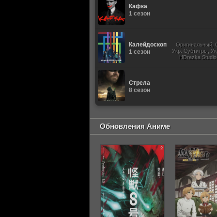
Кафка
1 сезон
Калейдоскоп
Оригинальный, 
Укр. Субтитры, Ук
1 сезон
HDrezka Studio
Studio. 18+, 
Стрела
8 сезон
Обновления Аниме