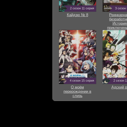
2 сезон 11 серия
3 сезон
Кайдзю № 8
Реинкарна
безработн
История
приключени
другом м
4 сезон 15 серия
2 сезон 
О моём
Адский р
перерождении в
слизь