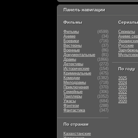
Панель навигации
Фильмы
Сериал
Фильмы
(4599)
Сериалы
Аниме
(34)
Аниме се
Боевики
(716)
Украински
Вестерны
(37)
Русские
Военные
(86)
Зарубежн
Документальные
(81)
Мультсер
Драмы
(1866)
Детективы
(272)
Исторические
(154)
По году
Криминальные
(475)
Комедии
(1382)
2025
Мелодрамы
(718)
2024
Приключения
(370)
2023
Семейные
(306)
2022
Триллеры
(1052)
2021
Ужасы
(684)
2020
Фэнтези
(288)
Фантастика
(347)
По странам
Казахстанские