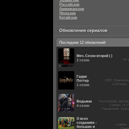
Украинские
Российские
Американские
Японские
Китайские
Обновления сериалов
Последние 12 обновлений
Меч. Сезон второй ( )
Не 
2 сезон
Гарри
Поттер
HBO, Оригиналь
Субтитры,
1 сезон
Ведьмак
RezkaStudio, Дубли
Сербин, LE-P
4 сезон
Украинский, Ориг
Субти
О всех
созданиях -
Coldfilm
больших и
Ориг