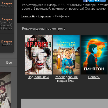
6 серия
TVShows
Киного ❤️
»
Сериалы
» Кайфтаун
8 серия
Субтитры,
раинский,
Рекомендуем посмотреть
, HDrezka
Newstudio,
10 серия
LostFilm
Все
Под влиянием
Расследования
Пантеон
мадам Блан