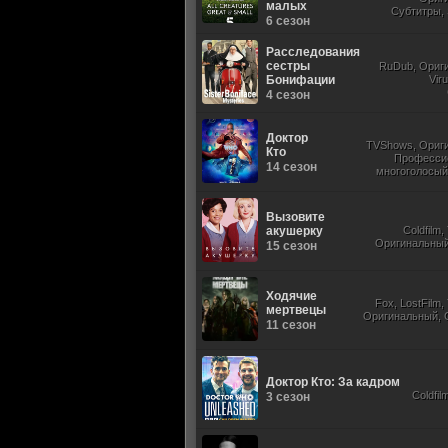
малых
Субтитры, 
6 сезон
Расследования
сестры
RuDub, Ориг
Бонифации
Vir
4 сезон
Доктор
TVShows, Ориг
Кто
Професси
14 сезон
многоголосый,
Субтитры, Jaskier, 
Вызовите
акушерку
Coldfilm
Оригинальный,
15 сезон
Ходячие
Fox, LostFilm
мертвецы
Оригинальный, 
11 сезон
Доктор Кто: За кадром
Coldfil
3 сезон