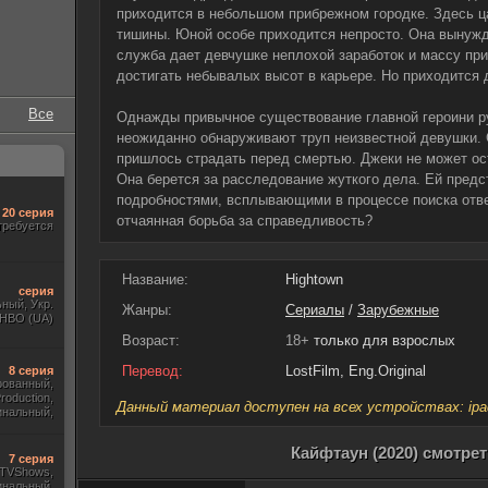
приходится в небольшом прибрежном городке. Здесь ц
тишины. Юной особе приходится непросто. Она вынужд
служба дает девчушке неплохой заработок и массу при
достигать небывалых высот в карьере. Но приходится
Все
Однажды привычное существование главной героини р
неожиданно обнаруживают труп неизвестной девушки. 
пришлось страдать перед смертью. Джеки не может ос
Она берется за расследование жуткого дела. Ей предс
подробностями, всплывающими в процессе поиска отве
20 серия
отчаянная борьба за справедливость?
требуется
Название:
Hightown
серия
ный, Укр.
Жанры:
Сериалы
/
Зарубежные
 HBO (UA)
Возраст:
18+
только для взрослых
Перевод:
LostFilm, Eng.Original
8 серия
рованный,
roduction,
Данный материал доступен на всех устройствах: ipad, 
инальный,
тры, Укр.
Кайфтаун (2020) смотре
7 серия
, TVShows,
инальный,