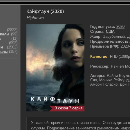
Кайфтаун (2020)
Hightown
ы
Год выпуска:
2020
(2822)
Страна:
США
риалы
(99)
Жанр:
Зарубежный, 
е
(11)
Продолжительность:
(992)
Премьера (РФ):
2020-
ые
(1562)
иалы
(157)
Качество:
FHD (1080p
Режиссер:
Рэйчел Мо
Актеры:
Райли Воулк
Сяо, Моника Реймунд,
Амори Ноласко, Дон 
3 сезон 7 серия
У главной героини несчастливая жизнь. Она трудится
службы. Подразделение занимается рыболовным надзо