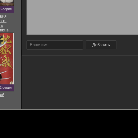
 6 серия
ция
ого:
 о
ях в
ире
Добавить
12 серия
ай