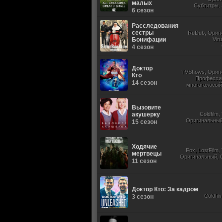
малых
Субтитры, 
6 сезон
Расследования
сестры
RuDub, Ориг
Бонифации
Vir
4 сезон
Доктор
TVShows, Ориг
Кто
Професси
14 сезон
многоголосый,
Субтитры, Jaskier, 
Вызовите
акушерку
Coldfilm
Оригинальный,
15 сезон
Ходячие
Fox, LostFilm
мертвецы
Оригинальный, 
11 сезон
Доктор Кто: За кадром
Coldfil
3 сезон