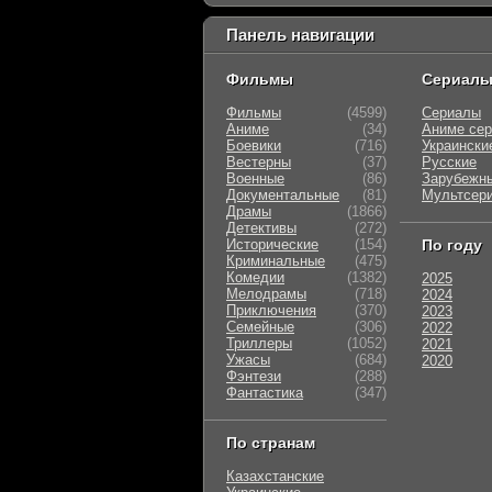
Панель навигации
Фильмы
Сериал
Фильмы
(4599)
Сериалы
Аниме
(34)
Аниме се
Боевики
(716)
Украински
Вестерны
(37)
Русские
Военные
(86)
Зарубежн
Документальные
(81)
Мультсер
Драмы
(1866)
Детективы
(272)
Исторические
(154)
По году
Криминальные
(475)
Комедии
(1382)
2025
Мелодрамы
(718)
2024
Приключения
(370)
2023
Семейные
(306)
2022
Триллеры
(1052)
2021
Ужасы
(684)
2020
Фэнтези
(288)
Фантастика
(347)
По странам
Казахстанские