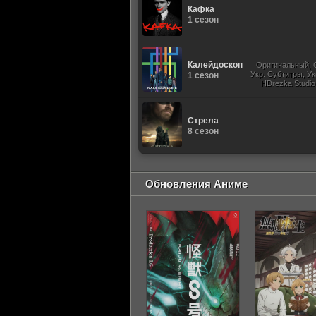
Кафка
1 сезон
Калейдоскоп
Оригинальный, 
Укр. Субтитры, Ук
1 сезон
HDrezka Studio
Studio. 18+, 
Стрела
8 сезон
Обновления Аниме