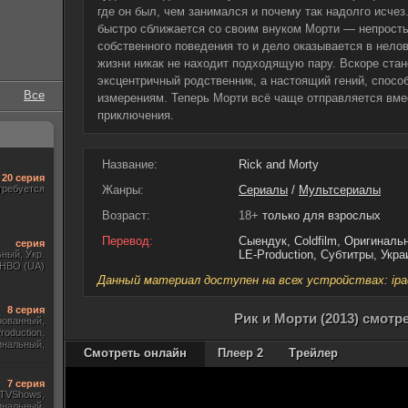
где он был, чем занимался и почему так надолго исче
быстро сближается со своим внуком Морти — непросты
собственного поведения то и дело оказывается в нелов
жизни никак не находит подходящую пару. Вскоре стан
эксцентричный родственник, а настоящий гений, спос
Все
измерениям. Теперь Морти всё чаще отправляется вме
приключения.
Название:
Rick and Morty
20 серия
требуется
Жанры:
Сериалы
/
Мультсериалы
Возраст:
18+
только для взрослых
Перевод:
Сыендук, Coldfilm, Оригиналь
серия
LE-Production, Субтитры, Укр
ный, Укр.
 HBO (UA)
Данный материал доступен на всех устройствах: ipad, 
8 серия
Рик и Морти (2013) смотр
рованный,
roduction,
инальный,
Смотреть онлайн
Плеер 2
Трейлер
тры, Укр.
7 серия
, TVShows,
инальный,