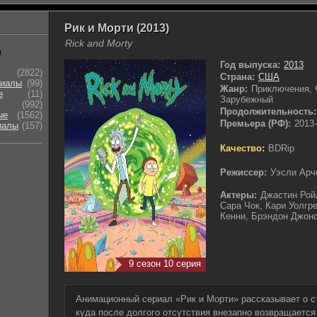
Рик и Морти (2013)
Rick and Morty
ы
Год выпуска:
2013
(2822)
Страна:
США
риалы
(99)
Жанр:
Приключения, 
е
(11)
Зарубежный
(992)
Продолжительность:
ые
(1562)
Премьера (РФ):
2013-
иалы
(157)
Качество:
BDRip
Режиссер:
Уэсли Арче
Актеры:
Джастин Рой
Сара Чок, Кари Уолгр
Кенни, Брэндон Джон
9 сезон 10 серия
Анимационный сериал «Рик и Морти» рассказывает о с
куда после долгого отсутствия внезапно возвращается 