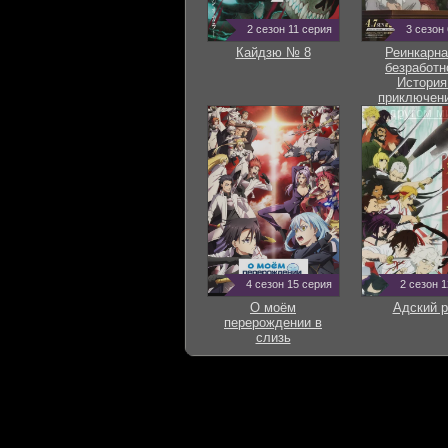
2 сезон 11 серия
3 сезон
Кайдзю № 8
Реинкарна
безработн
История
приключени
другом м
4 сезон 15 серия
2 сезон 
О моём
Адский р
перерождении в
слизь