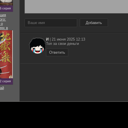
 6 серия
ция
ого:
Добавить
 о
ях в
ире
И
|
21 июня 2025 12:13
Топ за свои деньги
Ответить
12 серия
ай