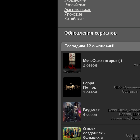
Украинские
Российские
Американские
Японские
Китайские
Обновления сериалов
Последние 12 обновлений
Меч. Сезон второй ( )
Не 
2 сезон
Гарри
Поттер
HBO, Оригиналь
Субтитры,
1 сезон
Ведьмак
RezkaStudio, Дубли
Сербин, LE-P
4 сезон
Украинский, Ориг
Субти
О всех
созданиях -
Coldfilm
больших и
Ориг