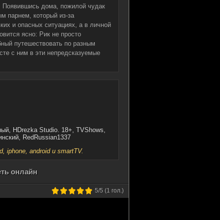
з. Появившись дома, пожилой чудак
м парнем, который из-за
ких и опасных ситуациях, а в личной
овится ясно: Рик не просто
обный путешествовать по разным
сте с ним в эти непредсказуемые
ный, HDrezka Studio. 18+, TVShows,
аинский, RedRussian1337
iphone, android и smartTV.
еть онлайн
5
/5 (
1
гол.)