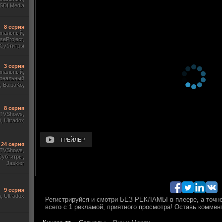
SDI Media
8 серия
инальный,
useProject,
Субтитры
3 серия
инальный,
ональный
 BaibaKo,
Кириллица,
Sony
8 серия
, TVShows,
 Ultradox
ТРЕЙЛЕР
24 серия
, TVShows,
Субтитры,
Jaskier
9 серия
m, Ultradox