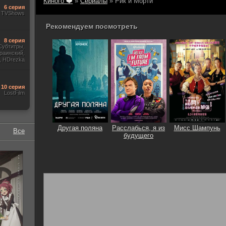
Киного ❤️
»
Сериалы
» Рик и Морти
6 серия
TVShows
Рекомендуем посмотреть
8 серия
Субтитры,
раинский,
, HDrezka
Newstudio,
10 серия
LostFilm
Другая поляна
Расслабься, я из
Мисс Шампунь
Все
будущего