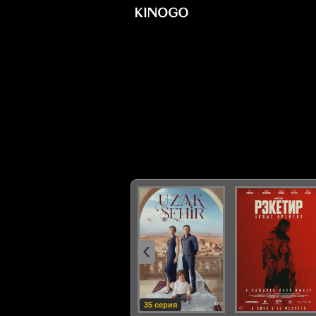
‹
35 серия