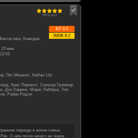
5/5 (
1
гол.)
KP 9.0
IMDB 9.2
Фантастика, Комедия,
23 мин
12-02
р, Пит Мишелс, Nathan Litz
ланд, Крис Парнелл, Спенсер Грэммер,
ен, Дэн Хармон, Морис ЛаМарш, Том
сон, Райан Ридли
транном периоде в жизни семьи,
Рик. О нём почти ничего не знали: