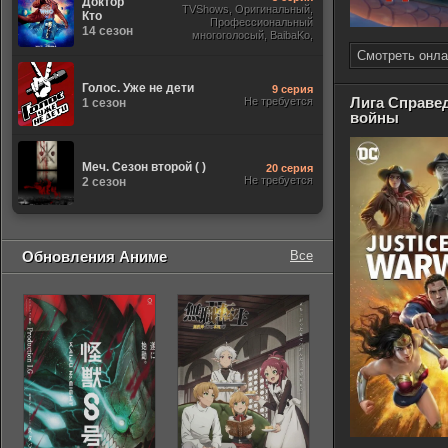
Доктор
TVShows, Оригинальный,
Кто
Профессиональный
14 сезон
многоголосый, BaibaKo,
Субтитры, Jaskier, Кириллица,
Смотреть онла
Sony
Голос. Уже не дети
9 серия
Лига Справе
Не требуется
1 сезон
войны
Меч. Сезон второй ( )
20 серия
Не требуется
2 сезон
Обновления Аниме
Все