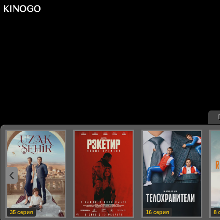
‹
35 серия
16 серия
8 