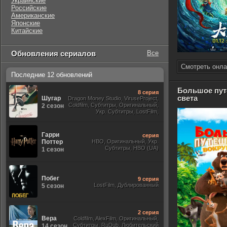
Украинские
Российские
Американские
Японские
Китайские
Обновления сериалов
Все
Смотреть онла
Последние 12 обновлений
Большое пут
8 серия
света
Шугар
Dragon Money Studio, ViruseProject,
Coldfilm, Субтитры, Оригинальный,
2 сезон
Укр. Субтитры, LostFilm,
Гарри
серия
Поттер
HBO, Оригинальный, Укр.
Субтитры, HBO (UA)
1 сезон
Побег
9 серия
LostFilm, Дублированный
5 сезон
2 серия
Вера
Coldfilm, AlexFilm, Оригинальный,
Субтитры, RuDub, Любительский
14 сезон