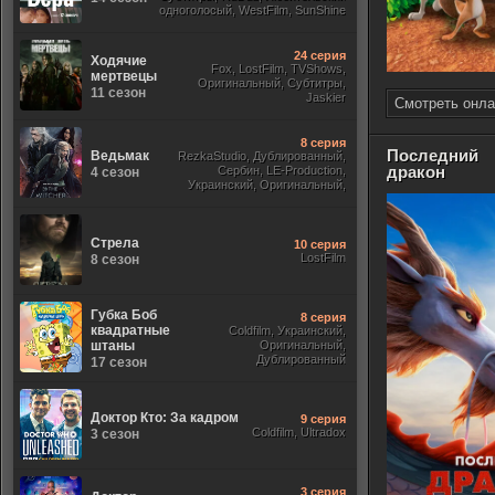
одноголосый, WestFilm, SunShine
24 серия
Ходячие
Fox, LostFilm, TVShows,
мертвецы
Оригинальный, Субтитры,
11 сезон
Jaskier
Смотреть онла
8 серия
Последний
Ведьмак
RezkaStudio, Дублированный,
дракон
Сербин, LE-Production,
4 сезон
Украинский, Оригинальный,
Субтитры, Укр.
Стрела
10 серия
LostFilm
8 сезон
Губка Боб
8 серия
квадратные
Coldfilm, Украинский,
штаны
Оригинальный,
Дублированный
17 сезон
Доктор Кто: За кадром
9 серия
Coldfilm, Ultradox
3 сезон
3 серия