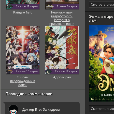
Смотреть онла
2 сезон 11 серия
3 сезон 6 серия
Кайдзю № 8
Реинкарнация
безработного:
Эмма в мире
История о
лам
приключениях в
другом мире
4 сезон 15 серия
2 сезон 12 серия
О моём
Адский рай
перерождении в
слизь
Последние комментарии
Смотреть онла
Доктор Кто: За кадром