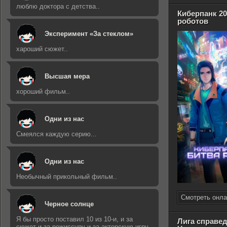
люблю доктора с детства..
Киберпанк 20
роботов
Эксперимент «За стеклом»
хароший сюжет..
Высшая мера
хороший фильм..
Одни из нас
Смеялся каждую серию...
Одни из нас
Необычный прикольный фильм..
Смотреть онла
Черное солнце
Я бы просто поставил 10 из 10-и, и за
Лига справед
сюжет и за режиссуру и за актерскую игру..