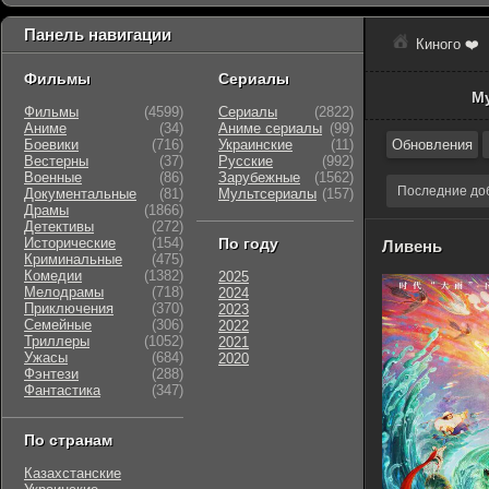
Панель навигации
Киного ❤️
Фильмы
Сериалы
М
Фильмы
(4599)
Сериалы
(2822)
Аниме
(34)
Аниме сериалы
(99)
Боевики
(716)
Украинские
(11)
Обновления
Вестерны
(37)
Русские
(992)
Военные
(86)
Зарубежные
(1562)
Последние до
Документальные
(81)
Мультсериалы
(157)
Драмы
(1866)
Детективы
(272)
Исторические
(154)
По году
Ливень
Криминальные
(475)
Комедии
(1382)
2025
Мелодрамы
(718)
2024
Приключения
(370)
2023
Семейные
(306)
2022
Триллеры
(1052)
2021
Ужасы
(684)
2020
Фэнтези
(288)
Фантастика
(347)
По странам
Казахстанские