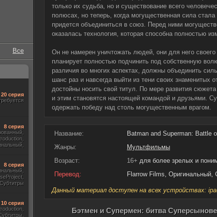
только их судьба, но и существование всего человечес
полюсах, но теперь, когда могущественная сила стала
придется объединиться в союз. Перед ними могуществ
оказалась технология, которая способна полностью из
Все
Он не намерен уничтожать людей, они для него своего
планирует полностью подчинить под собственную волю
различия во многих аспектах, должны объединить силы
шанс раз и навсегда выйти из тени своих знаменитых от
достойны носить свой титул. По мере развития сюжета
20 серия
и этим становятся настоящей командой и друзьями. Су
требуется
одержать победу над столь могущественным врагом.
8 серия
рованный,
Название:
Batman and Superman: Battle o
roduction,
инальный,
Жанры:
Мультфильмы
тры, Укр.
Возраст:
16+
для более зрелых и пон
8 серия
инальный,
Перевод:
Flarrow Films, Оригинальный,
useProject,
Субтитры
Данный материал доступен на всех устройствах: ipad, 
10 серия
Production,
Бэтмен и Супермен: битва Суперсыновей
Субтитры,