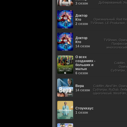
Дублированный, Ук
3 сезон
Оригинальный,
Доктор
Кто
Оригинальный, Red He
TVShows, LE-Production,
2 сезон
Доктор
TVShows, Ориг
Кто
Професси
14 сезон
многоголосый,
Субтитры, Jaskier, 
О всех
созданиях -
Coldfilm
больших и
Ориг
малых
Субтитры, 
6 сезон
Вера
Coldfilm, AlexFilm, Ори
Субтитры, RuDub, Люб
14 сезон
одноголосый, WestFilm,
Стоунхаус
1 сезон