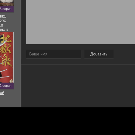
 6 серия
ция
ого:
 о
ях в
ире
Добавить
12 серия
ай