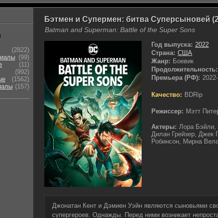
Бэтмен и Супермен: битва Суперсыновей (2
Batman and Superman: Battle of the Super Sons
ы
Год выпуска:
2022
(2822)
Страна:
США
риалы
(99)
Жанр:
Боевик
е
(11)
Продолжительность:
(992)
Премьера (РФ):
2022-
ые
(1562)
иалы
(157)
Качество:
BDRip
Режиссер:
Мэтт Пите
Актеры:
Лора Бэйли,
Дилан Грейзер, Джек 
Робинсон, Мирна Вела
Джонатан Кент и Дэмиен Уэйн являются сыновьями св
супергероев. Однажды. Перед ними возникает непроста