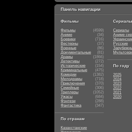
Панель навигации
Фильмы
Сериал
Фильмы
(4599)
Сериалы
Аниме
(34)
Аниме се
Боевики
(716)
Украински
Вестерны
(37)
Русские
Военные
(86)
Зарубежн
Документальные
(81)
Мультсер
Драмы
(1866)
Детективы
(272)
Исторические
(154)
По году
Криминальные
(475)
Комедии
(1382)
2025
Мелодрамы
(718)
2024
Приключения
(370)
2023
Семейные
(306)
2022
Триллеры
(1052)
2021
Ужасы
(684)
2020
Фэнтези
(288)
Фантастика
(347)
По странам
Казахстанские