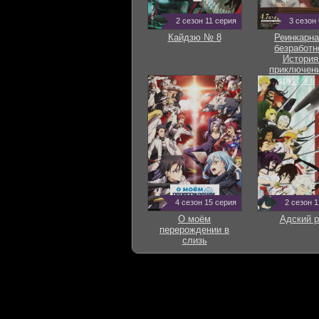
2 сезон 11 серия
3 сезон
Кайдзю № 8
Реинкарна
безработн
История
приключени
другом м
4 сезон 15 серия
2 сезон 
О моём
Адский р
перерождении в
слизь