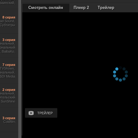
раинский,
 Субтитры
Смотреть онлайн
Плеер 2
Трейлер
8 серия
ad Sound,
 Субтитры
3 серия
инальный,
ональный
 BaibaKo,
Кириллица,
Sony
7 серия
, TVShows,
инальный,
SDI Media
2 серия
гинальный,
ительский
 SunShine
ТРЕЙЛЕР
3 серия
Coldfilm