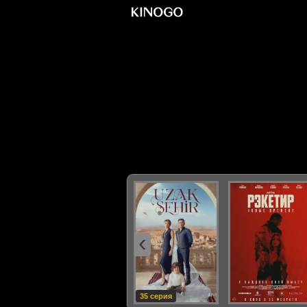
‹
35 серия