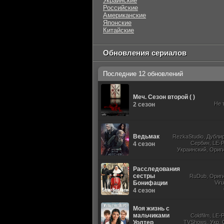
Украинские
Российские
Американские
Японские
Китайские
Обновления сериалов
Последние 12 обновлений
Меч. Сезон второй ( )
Не 
2 сезон
Ведьмак
RezkaStudio, Дубли
Сербин, LE-P
4 сезон
Украинский, Ориг
Субти
Расследования
сестры
RuDub, Ориг
Бонифации
Vir
4 сезон
Моя жизнь с
мальчиками
Coldfilm, LE-
Уолтер
TVShows, Укр. 