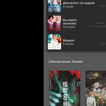
Доктор Кто: За кадром
Coldfil
3 сезон
Вызовите
акушерку
Coldfilm
Оригинальный,
15 сезон
Медиум
Не 
5 сезон
Обновления Аниме