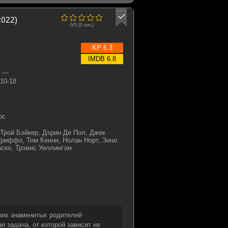
022)
0/5 (
0
гол.)
KP 6.3
IMDB 6.8
—
10-18
рс
 Трой Бэйкер, Дэрин Де Пол, Джек
Гриффо, Том Кенни, Нолан Норт, Зино
ско, Трэвис Уиллингэм
оих знаменитых родителей
я задача, от которой зависит не