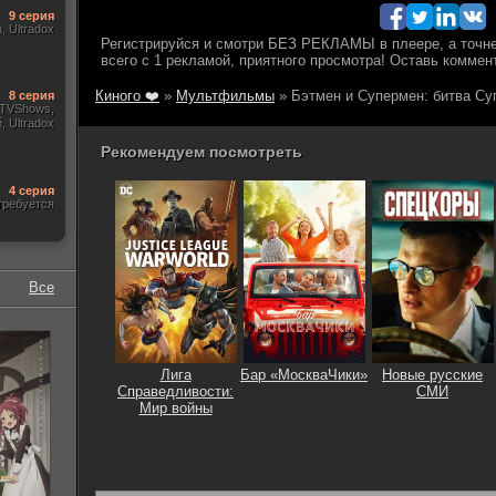
9 серия
m, Ultradox
Киного ❤️
»
Мультфильмы
» Бэтмен и Супермен: битва С
8 серия
, TVShows,
 Ultradox
Рекомендуем посмотреть
4 серия
требуется
Все
Лига
Бар «МоскваЧики»
Новые русские
Справедливости:
СМИ
Мир войны