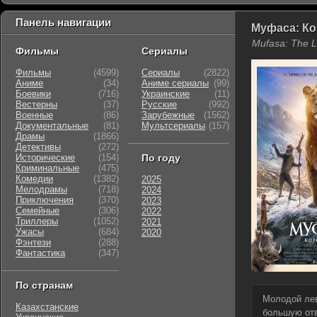
Панель навигации
Муфаса: Ко
Mufasa: The L
Фильмы
Сериалы
Фильмы
(4599)
Сериалы
(2822)
Аниме
(34)
Аниме сериалы
(99)
Боевики
(716)
Украинские
(11)
Вестерны
(37)
Русские
(992)
Военные
(86)
Зарубежные
(1562)
Документальные
(81)
Мультсериалы
(157)
Драмы
(1866)
Детективы
(272)
Исторические
(154)
По году
Криминальные
(475)
Комедии
(1382)
2025
Мелодрамы
(718)
2024
Приключения
(370)
2023
Семейные
(306)
2022
Триллеры
(1052)
2021
Ужасы
(684)
2020
Фэнтези
(288)
Фантастика
(347)
По странам
Молодой лев
Казахстанские
большую отв