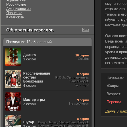
Украинские
ему, и тепер
Российские
Американские
отца до сих
Японские
теперь в ег
Китайские
обучать, му
настанет де
Обновления сериалов
Все
Однако пост
Ведь всем и
Последние 12 обновлений
справедливо
уроки и прин
Джанго
10 серия
детеныш шел
Coldfilm
1 сезон
него может 
Расследования
8 серия
сестры
RuDub, Оригинальный,
Название:
Бонифации
ViruseProject,
Субтитры
4 сезон
Жанры:
Возраст:
Мастер игры
9 серия
Перевод:
Не требуется
2 сезон
Данный мате
8 серия
Шугар
Dragon Money Studio, ViruseProject,
Coldfilm, Субтитры, Оригинальный,
2 сезон