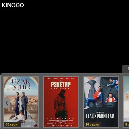
‹
35 серия
16 серия
8 