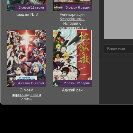
2 сезон 11 серия
3 сезон 6 серия
Кайдзю № 8
Реинкарнация
безработного:
История о
приключениях в
другом мире
4 сезон 15 серия
2 сезон 12 серия
О моём
Адский рай
перерождении в
слизь