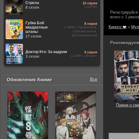
Стрела
10 серия
LostFilm
8 сезон
Губка Боб
8 серия
Киного ❤️
»
Мул
квадратные
Coldfilm, Украинский,
штаны
Оригинальный,
Дублированный
17 сезон
Рекомендуем
Доктор Кто: За кадром
9 серия
Coldfilm, Ultradox
3 сезон
Обновления Аниме
Все
Помни о см