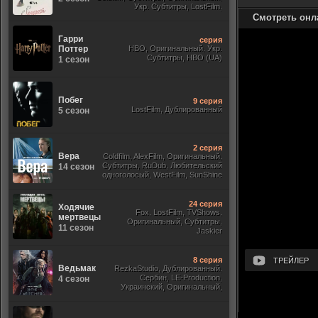
Укр. Субтитры, LostFilm,
Смотреть онл
Гарри
серия
Поттер
HBO, Оригинальный, Укр.
Субтитры, HBO (UA)
1 сезон
Побег
9 серия
LostFilm, Дублированный
5 сезон
2 серия
Вера
Coldfilm, AlexFilm, Оригинальный,
Субтитры, RuDub, Любительский
14 сезон
одноголосый, WestFilm, SunShine
24 серия
Ходячие
Fox, LostFilm, TVShows,
мертвецы
Оригинальный, Субтитры,
11 сезон
Jaskier
8 серия
ТРЕЙЛЕР
Ведьмак
RezkaStudio, Дублированный,
Сербин, LE-Production,
4 сезон
Украинский, Оригинальный,
Субтитры, Укр.