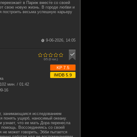
переезжает в Париж вместе со своей
ет свою новую жизнь. В городе любви и
я построить весьма успешную карьеру
9-06-2026, 14:05
0/5 (
0
гол.)
KP 7.5
IMDB 5.9
ма
102 мин. / 01:42
09-16
г, занимающаяся исследованием
я понять ущерб, наносимый океану.
и узнает, что ее мать Дора перенесла
я помощь. Воссоединяясь со своей
я не может говорить, Эбби пытается
менно работая над ее воспоминаниями,