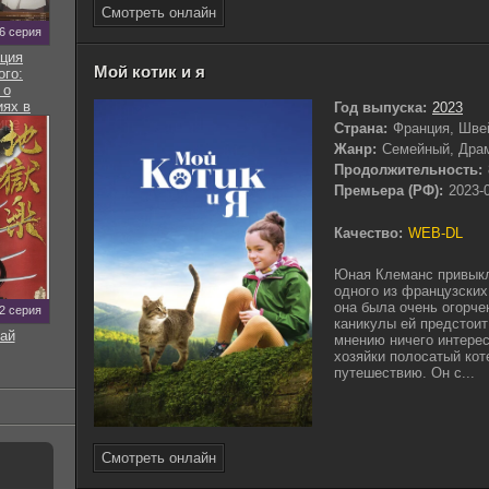
Смотреть онлайн
 6 серия
ция
Мой котик и я
ого:
 о
ях в
Год выпуска:
2023
ире
Страна:
Франция, Шве
Жанр:
Семейный, Дра
Продолжительность:
Премьера (РФ):
2023-
Качество:
WEB-DL
Юная Клеманс привыкл
одного из французских
она была очень огорче
12 серия
каникулы ей предстоит 
ай
мнению ничего интерес
хозяйки полосатый кот
путешествию. Он с...
Смотреть онлайн