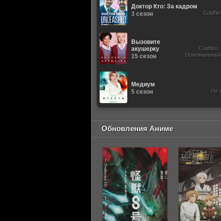
Доктор Кто: За кадром
Coldfil
3 сезон
Вызовите
акушерку
Coldfilm
Оригинальный,
15 сезон
Медиум
Не 
5 сезон
Обновления Аниме