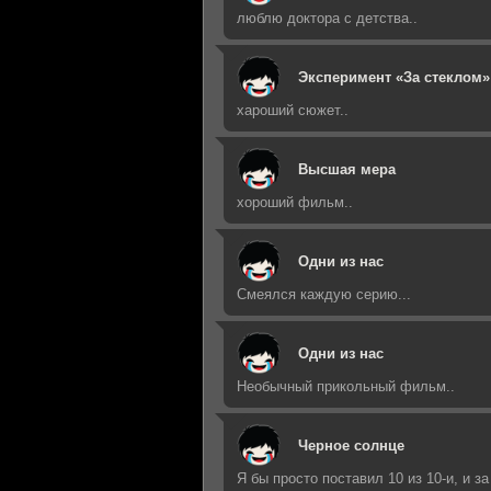
люблю доктора с детства..
Эксперимент «За стеклом»
хароший сюжет..
Высшая мера
хороший фильм..
Одни из нас
Смеялся каждую серию...
Одни из нас
Необычный прикольный фильм..
Черное солнце
Я бы просто поставил 10 из 10-и, и за