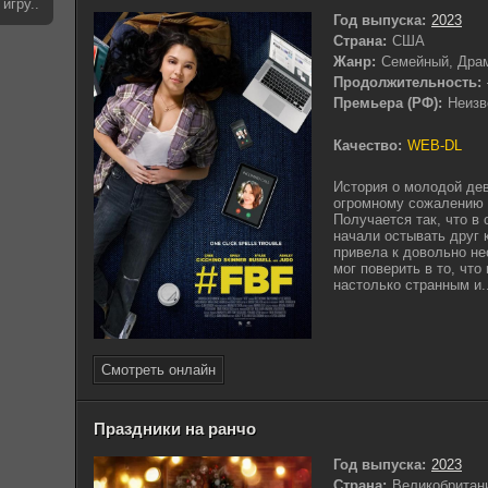
игру..
Год выпуска:
2023
Страна:
США
Жанр:
Семейный, Дра
Продолжительность:
Премьера (РФ):
Неизв
Качество:
WEB-DL
История о молодой дев
огромному сожалению 
Получается так, что в
начали остывать друг к
привела к довольно н
мог поверить в то, чт
настолько странным и..
Смотреть онлайн
Праздники на ранчо
Год выпуска:
2023
Страна:
Великобритан