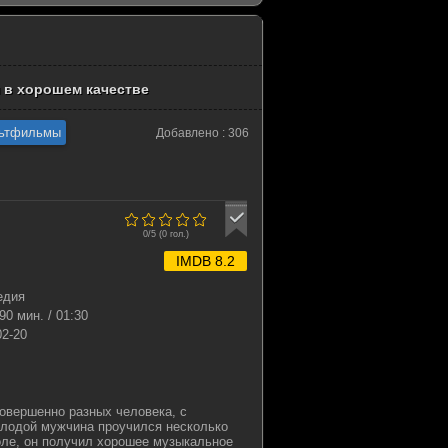
 в хорошем качестве
ьтфильмы
Добавлено : 306
0/5 (
0
гол.)
IMDB 8.2
едия
90 мин. / 01:30
02-20
овершенно разных человека, с
олодой мужчина проучился несколько
оле, он получил хорошее музыкальное