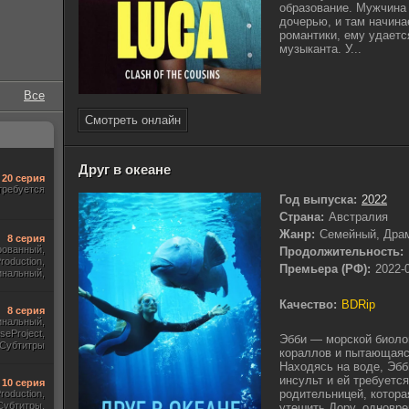
образование. Мужчина 
дочерью, и там начина
романтики, ему удаетс
музыканта. У...
Все
Смотреть онлайн
Друг в океане
20 серия
требуется
Год выпуска:
2022
Страна:
Австралия
Жанр:
Семейный, Дра
8 серия
рованный,
Продолжительность:
roduction,
Премьера (РФ):
2022-
инальный,
тры, Укр.
Качество:
BDRip
8 серия
инальный,
useProject,
Эбби — морской биоло
Субтитры
кораллов и пытающаяс
Находясь на воде, Эбб
инсульт и ей требуетс
10 серия
родительницей, котора
Production,
Субтитры,
утешить Дору, одновре