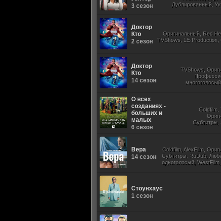
Дублированный, Ук
3 сезон
Оригинальный,
Доктор
Кто
Оригинальный, Red He
TVShows, LE-Production,
2 сезон
Доктор
TVShows, Ориг
Кто
Професси
14 сезон
многоголосый,
Субтитры, Jaskier, 
О всех
созданиях -
Coldfilm
больших и
Ориг
малых
Субтитры, 
6 сезон
Вера
Coldfilm, AlexFilm, Ори
Субтитры, RuDub, Люб
14 сезон
одноголосый, WestFilm,
Стоунхаус
1 сезон