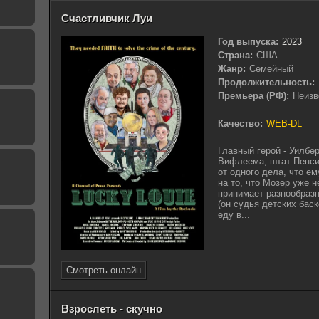
Счастливчик Луи
Год выпуска:
2023
Страна:
США
Жанр:
Семейный
Продолжительность:
Премьера (РФ):
Неизв
Качество:
WEB-DL
Главный герой - Уилбе
Вифлеема, штат Пенси
от одного дела, что е
на то, что Мозер уже 
принимает разнообразн
(он судья детских бас
еду в...
Смотреть онлайн
Взрослеть - скучно