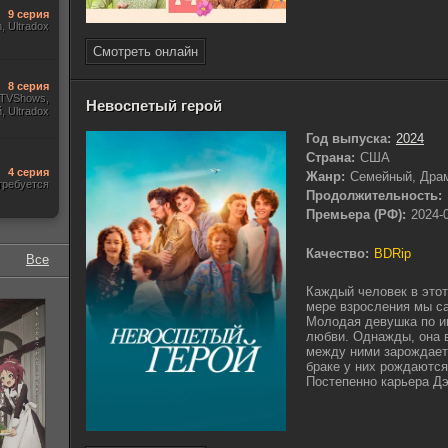
9 серия
m, Ultradox
Смотреть онлайн
8 серия
, TVShows,
Невоспетый герой
 Ultradox
Год выпуска:
2024
Страна:
США
4 серия
Жанр:
Семейный, Дра
требуется
Продолжительность:
Премьера (РФ):
2024-
Качество:
BDRip
Все
Каждый человек в этот
мере взросления мы са
Молодая девушка по и
любви. Однажды, она в
между ними зарождаетс
браке у них рождаются
Постепенно карьера Дэ