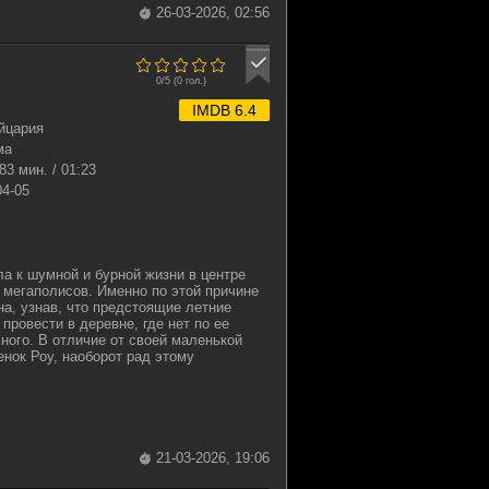
26-03-2026, 02:56
0/5 (
0
гол.)
IMDB 6.4
йцария
ма
83 мин. / 01:23
04-05
а к шумной и бурной жизни в центре
 мегаполисов. Именно по этой причине
на, узнав, что предстоящие летние
провести в деревне, где нет по ее
ного. В отличие от своей маленькой
енок Роу, наоборот рад этому
21-03-2026, 19:06