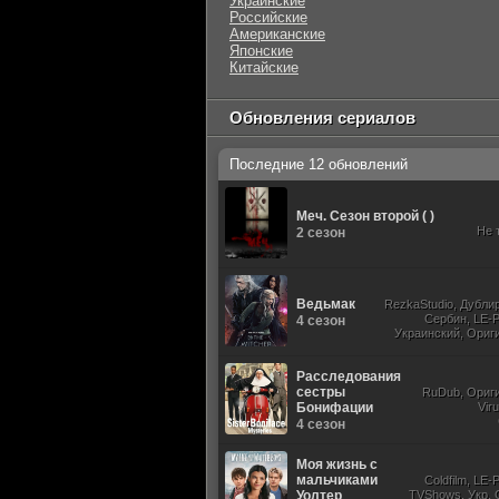
Украинские
Российские
Американские
Японские
Китайские
Обновления сериалов
Последние 12 обновлений
Меч. Сезон второй ( )
Не 
2 сезон
Ведьмак
RezkaStudio, Дубли
Сербин, LE-P
4 сезон
Украинский, Ориг
Субти
Расследования
сестры
RuDub, Ориг
Бонифации
Vir
4 сезон
Моя жизнь с
мальчиками
Coldfilm, LE-
Уолтер
TVShows, Укр. 