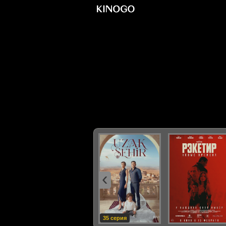
‹
35 серия