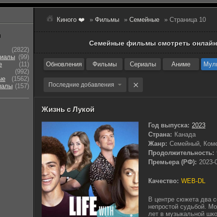
Киного ❤️
»
Фильмы
»
Семейные
» Страница 10
ы
Семейные фильмы смотреть онлайн
(2822)
риалы
(99)
е
(11)
Обновления
Фильмы
Сериалы
Аниме
Мул
(992)
ые
(1562)
Последние добавления
иалы
(157)
Жизнь с Лукой
Год выпуска:
2023
Страна:
Канада
Жанр:
Семейный, Ком
Продолжительность:
Премьера (РФ):
2023-
Качество:
WEB-DL
В центре сюжета два с
непростой судьбой. М
лет в музыкальной шк