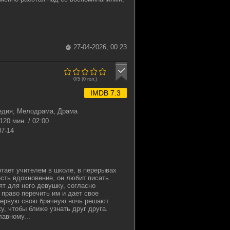
27-04-2026, 00:23
0/5 (
0
гол.)
IMDB 7.3
едия, Мелодрама, Драма
120 мин. / 02:00
07-14
тает учителем в школе, в перерывах
есть вдохновение, он любит писать
ят для него девушку, согласно
 право перечить им и дает свое
первую свою брачную ночь решают
у, чтобы ближе узнать друг друга.
лавному...