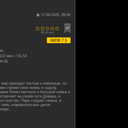
17-04-2026, 09:46
0/5 (
0
гол.)
IMDB 7.5
ма
113 мин. / 01:53
04-26
 мир приходит чистым и невинным, по
ми строим свою жизнь и судьбу.
мени Хелен мечтала о большой семье и
стречает на своем пути Дэвида, и
я чувство. Пара создает семью, в
 семь очаровательных деток.
вида...