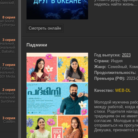
раинский,
надеясь найти жизнь...
 Субтитры
8 серия
ad Sound,
 Субтитры
Смотреть онлайн
3 серия
инальный,
Падмини
ональный
 BaibaKo,
Год выпуска:
2023
Кириллица,
Sony
Страна:
Индия
7 серия
Жанр:
Семейный, Ком
, TVShows,
Продолжительность:
инальный,
SDI Media
Премьера (РФ):
2023-
2 серия
Качество:
WEB-DL
гинальный,
ительский
 SunShine
Молодой мужчина рабо
между работой, когда 
стихи. Родителя наход
традициям он не имеет
3 серия
согласие. Молодые в 
Coldfilm
отправиться на прогулк
Девушка, признается г