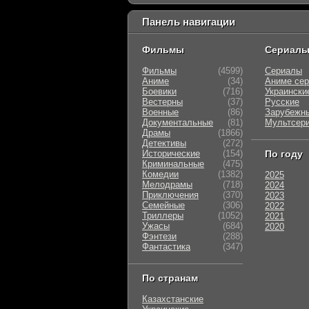
Панель навигации
Фильмы
Сериал
Фильмы
(4599)
Сериалы
Аниме
(34)
Аниме се
Боевики
(716)
Украински
Вестерны
(37)
Русские
Военные
(86)
Зарубежн
Документальные
(81)
Мультсер
Драмы
(1866)
Детективы
(272)
Исторические
(154)
По году
Криминальные
(475)
Комедии
(1382)
2025
Мелодрамы
(718)
2024
Приключения
(370)
2023
Семейные
(306)
2022
Триллеры
(1052)
2021
Ужасы
(684)
2020
Фэнтези
(288)
Фантастика
(347)
По странам
Казахстанские