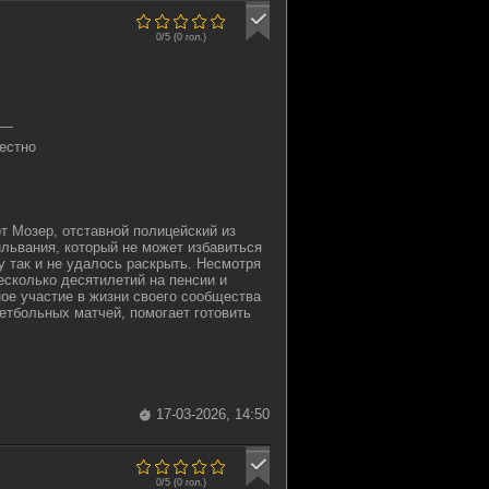
0/5 (
0
гол.)
—
естно
рт Мозер, отставной полицейский из
львания, который не может избавиться
му так и не удалось раскрыть. Несмотря
несколько десятилетий на пенсии и
ое участие в жизни своего сообщества
кетбольных матчей, помогает готовить
17-03-2026, 14:50
0/5 (
0
гол.)