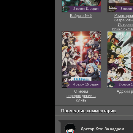
2 сезон 11 серия
3 сезон
Кайдзю № 8
Реинкарна
безработн
История
приключени
другом м
4 сезон 15 серия
2 сезон 
О моём
Адский р
перерождении в
слизь
Последние комментарии
Доктор Кто: За кадром