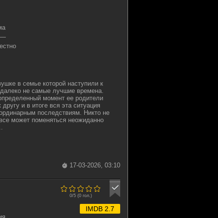
ма
—
естно
ушке в семье которой наступили к
далеко не самые лучшие времена.
 определенный момент ее родители
 другу и в итоге вся эта ситуация
еординарным последствиям. Никто не
о все может поменяться неожиданно
.
17-03-2026, 03:10
0/5 (
0
гол.)
IMDB 2.7
ия