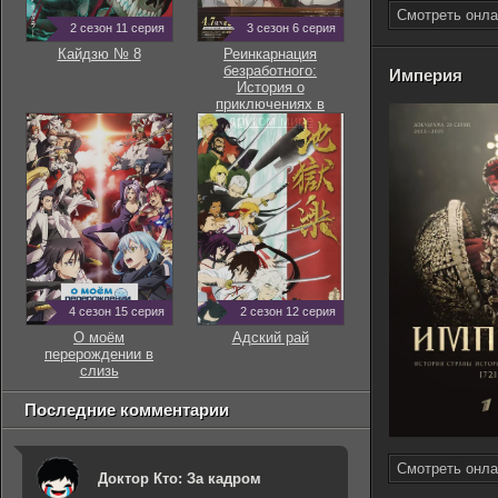
Смотреть онла
2 сезон 11 серия
3 сезон 6 серия
Кайдзю № 8
Реинкарнация
безработного:
Империя
История о
приключениях в
другом мире
4 сезон 15 серия
2 сезон 12 серия
О моём
Адский рай
перерождении в
слизь
Последние комментарии
Смотреть онла
Доктор Кто: За кадром