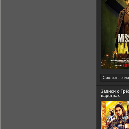
Смотреть онла
Записи о Трё
царствах