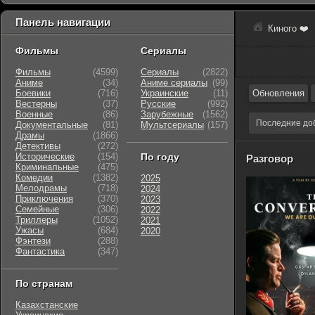
Панель навигации
Киного ❤️
Фильмы
Сериалы
Фильмы
(4599)
Сериалы
(2822)
Аниме
(34)
Аниме сериалы
(99)
Боевики
(716)
Украинские
(11)
Обновления
Вестерны
(37)
Русские
(992)
Военные
(86)
Зарубежные
(1562)
Последние до
Документальные
(81)
Мультсериалы
(157)
Драмы
(1866)
Детективы
(272)
Исторические
(154)
По году
Разговор
Криминальные
(475)
Комедии
(1382)
2025
Мелодрамы
(718)
2024
Приключения
(370)
2023
Семейные
(306)
2022
Триллеры
(1052)
2021
Ужасы
(684)
2020
Фэнтези
(288)
Фантастика
(347)
По странам
Казахстанские