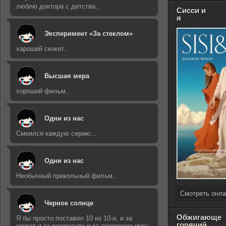
люблю доктора с детства..
Сисси и
я
Эксперимент «За стеклом»
хароший сюжет..
Высшая мера
хороший фильм..
Одни из нас
Смеялся каждую серию...
Одни из нас
Необычный прикольный фильм..
Смотреть онла
Черное солнце
Обжигающе
Я бы просто поставил 10 из 10-и, и за
горячий
сюжет и за режиссуру и за актерскую игру..