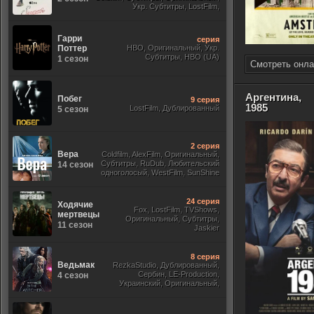
Укр. Субтитры, LostFilm,
Гарри
серия
Поттер
HBO, Оригинальный, Укр.
Субтитры, HBO (UA)
1 сезон
Смотреть онла
Аргентина,
Побег
9 серия
1985
LostFilm, Дублированный
5 сезон
2 серия
Вера
Coldfilm, AlexFilm, Оригинальный,
Субтитры, RuDub, Любительский
14 сезон
одноголосый, WestFilm, SunShine
24 серия
Ходячие
Fox, LostFilm, TVShows,
мертвецы
Оригинальный, Субтитры,
11 сезон
Jaskier
8 серия
Ведьмак
RezkaStudio, Дублированный,
Сербин, LE-Production,
4 сезон
Украинский, Оригинальный,
Субтитры, Укр.