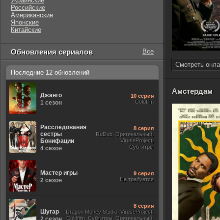
Украинские
Российские
Американские
Японские
Китайские
Обновления сериалов
Все
Смотреть онла
Последние 12 обновлений
Амстердам
Джанго
10 серия
Coldfilm
1 сезон
Расследования
8 серия
сестры
RuDub, Оригинальный,
Бонифации
ViruseProject,
Субтитры
4 сезон
Мастер игры
9 серия
Не требуется
2 сезон
8 серия
Шугар
Dragon Money Studio, ViruseProject,
Coldfilm, Субтитры, Оригинальный,
2 сезон