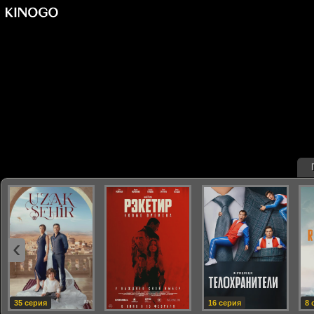
‹
35 серия
16 серия
8 