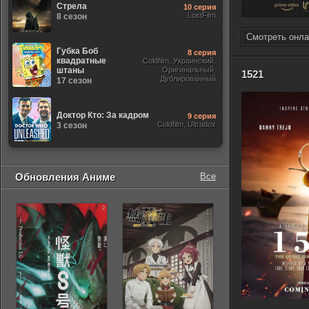
Стрела
10 серия
LostFilm
8 сезон
Смотреть онла
Губка Боб
8 серия
квадратные
Coldfilm, Украинский,
штаны
Оригинальный,
1521
Дублированный
17 сезон
Доктор Кто: За кадром
9 серия
Coldfilm, Ultradox
3 сезон
Обновления Аниме
Все