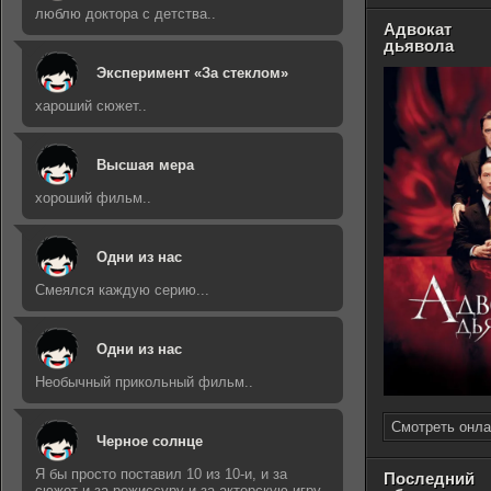
люблю доктора с детства..
Адвокат
дьявола
Эксперимент «За стеклом»
хароший сюжет..
Высшая мера
хороший фильм..
Одни из нас
Смеялся каждую серию...
Одни из нас
Необычный прикольный фильм..
Смотреть онла
Черное солнце
Я бы просто поставил 10 из 10-и, и за
Последний
сюжет и за режиссуру и за актерскую игру..