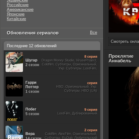
Украинские
Российские
Американские
Японские
Китайские
Обновления сериалов
Все
Смотреть онла
Последние 12 обновлений
Проклятие
8 серия
Шугар
Аннабель
Dragon Money Studio, ViruseProject,
Coldfilm, Субтитры, Оригинальный,
2 сезон
Укр. Субтитры, LostFilm,
Гарри
серия
Поттер
HBO, Оригинальный, Укр.
Субтитры, HBO (UA)
1 сезон
Побег
9 серия
LostFilm, Дублированный
5 сезон
2 серия
Вера
Coldfilm, AlexFilm, Оригинальный,
Субтитры, RuDub, Любительский
14 сезон