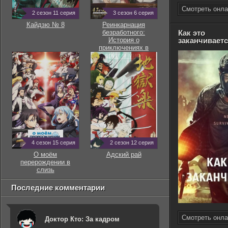
Смотреть онла
2 сезон 11 серия
3 сезон 6 серия
Кайдзю № 8
Реинкарнация
безработного:
Как это
История о
заканчивает
приключениях в
другом мире
4 сезон 15 серия
2 сезон 12 серия
О моём
Адский рай
перерождении в
слизь
Последние комментарии
Смотреть онла
Доктор Кто: За кадром