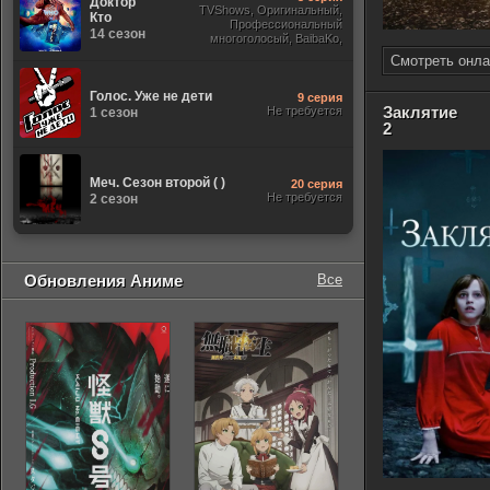
Доктор
TVShows, Оригинальный,
Кто
Профессиональный
14 сезон
многоголосый, BaibaKo,
Субтитры, Jaskier, Кириллица,
Смотреть онла
Sony
Голос. Уже не дети
9 серия
Заклятие
Не требуется
1 сезон
2
Меч. Сезон второй ( )
20 серия
Не требуется
2 сезон
Обновления Аниме
Все