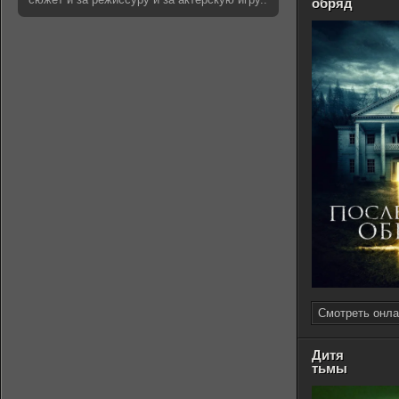
обряд
Смотреть онла
Дитя
тьмы