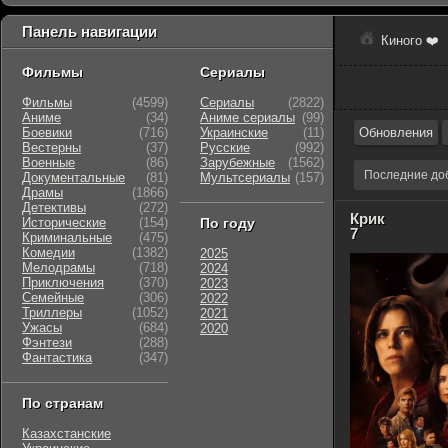
Панель навигации
Киного ❤️
Фильмы
Сериалы
Фильмы
(4599)
Сериалы
(2822)
Аниме
(34)
Аниме сериалы
(99)
Боевики
(716)
Украинские
(11)
Обновления
Вестерны
(37)
Русские
(992)
Военные
(86)
Зарубежные
(1562)
Последние до
Документальные
(81)
Мультсериалы
(157)
Драмы
(1866)
Детективы
(272)
Крик
Исторические
(154)
По году
7
Криминальные
(475)
Комедии
(1382)
2025
Мелодрамы
(718)
2024
Приключения
(370)
2023
Семейные
(306)
2022
Триллеры
(1052)
2021
Ужасы
(684)
2020
Фэнтези
(288)
Фантастика
(347)
По странам
Казахстанские