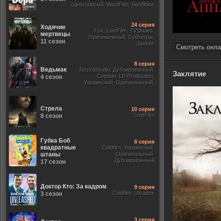
одноголосый, WestFilm, SunShine
24 серия
Ходячие
Fox, LostFilm, TVShows,
мертвецы
Оригинальный, Субтитры,
11 сезон
Jaskier
Смотреть онла
8 серия
Ведьмак
RezkaStudio, Дублированный,
Заклятие
Сербин, LE-Production,
4 сезон
Украинский, Оригинальный,
Субтитры, Укр.
Стрела
10 серия
LostFilm
8 сезон
Губка Боб
8 серия
квадратные
Coldfilm, Украинский,
штаны
Оригинальный,
Дублированный
17 сезон
Доктор Кто: За кадром
9 серия
Coldfilm, Ultradox
3 сезон
3 серия