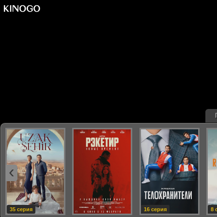
‹
35 серия
16 серия
8 