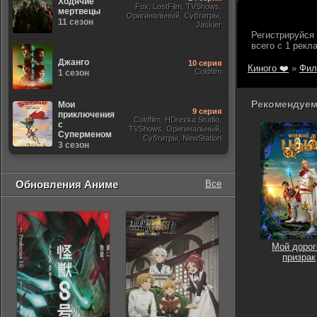
Ходячие
Fox, LostFilm, TVShows,
мертвецы
Оригинальный, Субтитры,
11 сезон
Jaskier
Джанго
10 серия
Киного ❤️
»
Фил
Coldfilm
1 сезон
Рекомендуем
Мои
9 серия
приключения
Coldfilm, HDrezka Studio,
с
TVShows, Оригинальный,
Суперменом
Субтитры, NewStation
3 сезон
Обновления Аниме
Все
Мой дорог
призрак