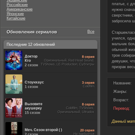
Украинские
платье, с д
Российские
Американские
нужно снача
Японские
сверстники,
Китайские
забросила ш
Обновления сериалов
Все
Старшекласс
учился, одн
мальчик боя
Последние 12 обновлений
обычной жиз
трое собира
Доктор
8 серия
Кто
Оригинальный, Red Head Sound,
девушки, чт
TVShows, LE-Production, Субтитры
2 сезон
призрак вес
Стоунхаус
3 серия
Название:
Coldfilm
1 сезон
Жанры:
Возраст:
Вызовите
8 серия
акушерку
Coldfilm, TVShows,
Перевод:
Оригинальный, Ultradox
15 сезон
Данный мате
Меч. Сезон второй ( )
20 серия
Не требуется
2 сезон