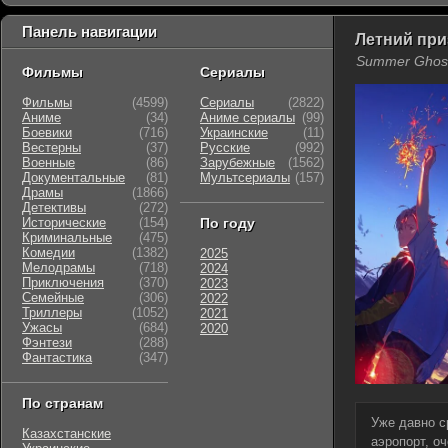
Панель навигации
Летний приз
Summer Ghos
Фильмы
Сериалы
Фильмы
(4599)
Сериалы
(2822)
Аниме
(34)
Аниме сериалы
(99)
Боевики
(716)
Украинские
(11)
Вестерны
(37)
Русские
(992)
Военные
(86)
Зарубежные
(1562)
Документальные
(81)
Мультсериалы
(157)
Драмы
(1866)
Детективы
(272)
Исторические
(154)
По году
Криминальные
(475)
Комедии
(1382)
2025
Мелодрамы
(718)
2024
Приключения
(370)
2023
Семейные
(306)
2022
Триллеры
(1052)
2021
Ужасы
(684)
2020
Фэнтези
(288)
Фантастика
(347)
По странам
Уже давно с
Казахстанские
аэропорт, о