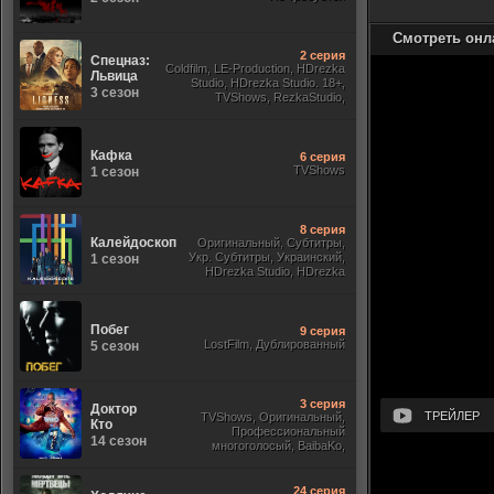
Смотреть онл
2 серия
Спецназ:
Coldfilm, LE-Production, HDrezka
Львица
Studio, HDrezka Studio. 18+,
3 сезон
TVShows, RezkaStudio,
Оригинальный,
Кафка
6 серия
TVShows
1 сезон
8 серия
Калейдоскоп
Оригинальный, Субтитры,
Укр. Субтитры, Украинский,
1 сезон
HDrezka Studio, HDrezka
Studio. 18+, Newstudio,
Побег
9 серия
LostFilm, Дублированный
5 сезон
3 серия
Доктор
ТРЕЙЛЕР
TVShows, Оригинальный,
Кто
Профессиональный
14 сезон
многоголосый, BaibaKo,
Субтитры, Jaskier, Кириллица,
Sony
24 серия