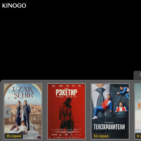
‹
35 серия
16 серия
8 