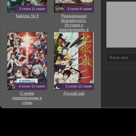
2 сезон 11 серия
3 сезон 6 серия
Кайдзю № 8
Реинкарнация
безработного:
История о
приключениях в
другом мире
4 сезон 15 серия
2 сезон 12 серия
О моём
Адский рай
перерождении в
слизь