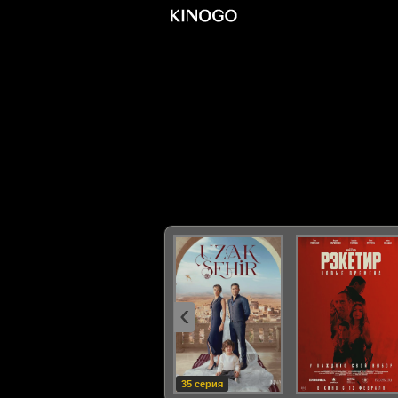
‹
35 серия