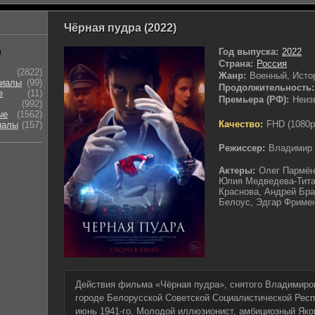
Чёрная пудра (2022)
ы
Год выпуска:
2022
Страна:
Россия
(2822)
Жанр:
Военный, Исто
риалы
(99)
Продолжительность:
е
(11)
Премьера (РФ):
Неиз
(992)
ые
(1562)
Качество:
FHD (1080p
иалы
(157)
Режиссер:
Владимир 
Актеры:
Олег Пармён
Юлия Медведева-Тита
Краснова, Андрей Бра
Белоус, Эдгар Фриме
Действия фильма «Чёрная пудра», снятого Владимиро
городе Белорусской Советской Социалистической Респ
июнь 1941-го. Молодой иллюзионист, амбициозный Як