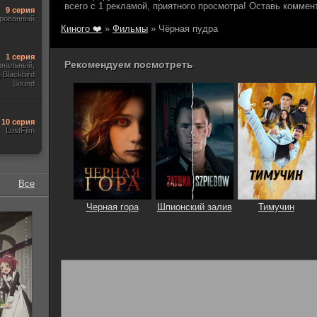
9 серия
ированный
Киного ❤️
»
Фильмы
» Чёрная пудра
1 серия
Рекомендуем посмотреть
гинальный,
 Blackbird
Sound
10 серия
LostFilm
Все
Черная гора
Шпионский залив
Тимучин