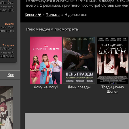
film, Укр.
инальный,
udio. 18+,
HDrezka
Киного ❤️
»
Фильмы
» Я делаю шаг
серия
ный, Укр.
Рекомендуем посмотреть
 HBO (UA)
7 серия
, TVShows,
инальный,
SDI Media
Все
Хочу не могу!
День правды
Традиционно
Шопен