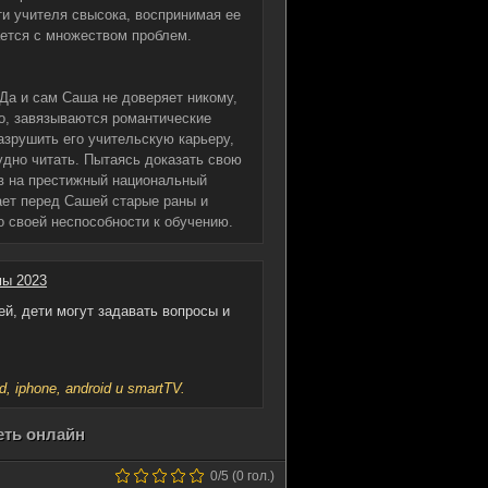
ти учителя свысока, воспринимая ее
ается с множеством проблем.
Да и сам Саша не доверяет никому,
но, завязываются романтические
азрушить его учительскую карьеру,
удно читать. Пытаясь доказать свою
ов на престижный национальный
ает перед Сашей старые раны и
о своей неспособности к обучению.
ы 2023
й, дети могут задавать вопросы и
iphone, android и smartTV.
еть онлайн
0
/5 (
0
гол.)