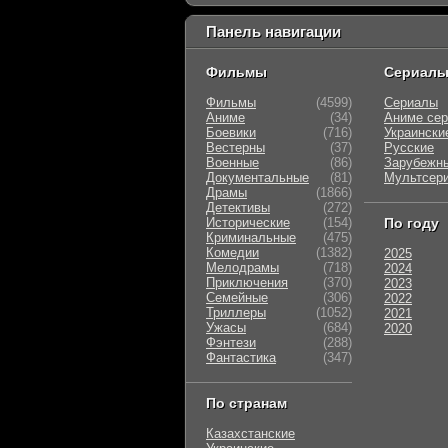
Панель навигации
Фильмы
Сериал
Фильмы
(4599)
Сериалы
Аниме
(34)
Аниме се
Боевики
(716)
Украински
Вестерны
(37)
Русские
Военные
(86)
Зарубежн
Документальные
(81)
Мультсер
Драмы
(1866)
Детективы
(272)
Исторические
(154)
По году
Криминальные
(475)
Комедии
(1382)
2025
Мелодрамы
(718)
2024
Приключения
(370)
2023
Семейные
(306)
2022
Триллеры
(1052)
2021
Ужасы
(684)
2020
Фэнтези
(288)
Фантастика
(347)
По странам
Казахстанские