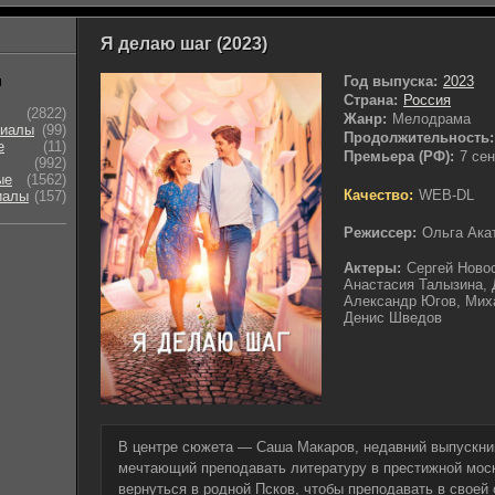
Я делаю шаг (2023)
ы
Год выпуска:
2023
Страна:
Россия
(2822)
Жанр:
Мелодрама
риалы
(99)
Продолжительность:
е
(11)
Премьера (РФ):
7 се
(992)
ые
(1562)
Качество:
WEB-DL
иалы
(157)
Режиссер:
Ольга Ака
Актеры:
Сергей Ново
Анастасия Талызина, 
Александр Югов, Мих
Денис Шведов
В центре сюжета — Саша Макаров, недавний выпускник
мечтающий преподавать литературу в престижной мос
вернуться в родной Псков, чтобы преподавать в своей