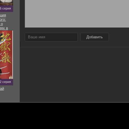
 6 серия
ция
ого:
 о
ях в
ире
Добавить
12 серия
ай