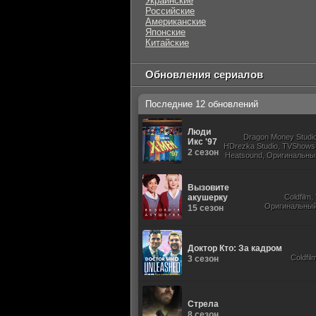
Украинские
Российские
Американские
Японские
Китайские
Обновления сериалов
Последние 12 обновлений
Люди
Dragon Money Studio,
Икс '97
HDrezka Studio, TVShows,
2 сезон
Heatsound, Оригинальный
Вызовите
акушерку
Coldfilm
Оригинальный,
15 сезон
Доктор Кто: За кадром
Coldfil
3 сезон
Стрела
8 сезон