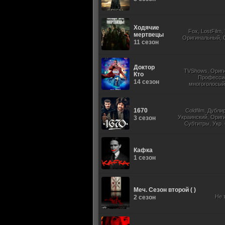
Ходячие
Fox, LostFilm
мертвецы
Оригинальный, 
11 сезон
Доктор
TVShows, Ориг
Кто
Професси
14 сезон
многоголосый,
Субтитры, Jaskier, 
1670
Coldfilm, Дубл
Украинский, Ориг
3 сезон
Субтитры, Укр.
Кафка
1 сезон
Меч. Сезон второй ( )
Не 
2 сезон