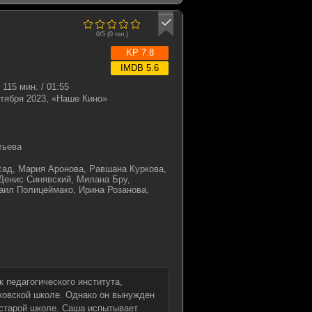
0/5 (
0
гол.)
KP 7.8
IMDB 5.6
115 мин. / 01:55
нтября 2023, «Наше Кино»
тьева
сад, Мария Аронова, Равшана Куркова,
Денис Синявский, Милана Бру,
аил Полицеймако, Ирина Розанова,
 педагогического института,
ковской школе. Однако он вынужден
 старой школе. Саша испытывает