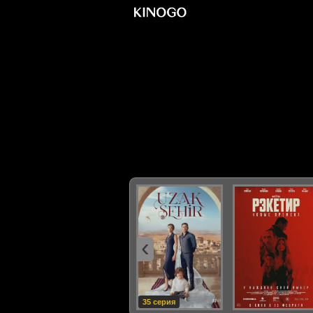
‹
35 серия