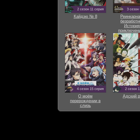
2 сезон 11 серия
3 сезон
Кайдзю № 8
Реинкарна
безработн
История
приключени
другом м
4 сезон 15 серия
2 сезон 
О моём
Адский р
перерождении в
слизь