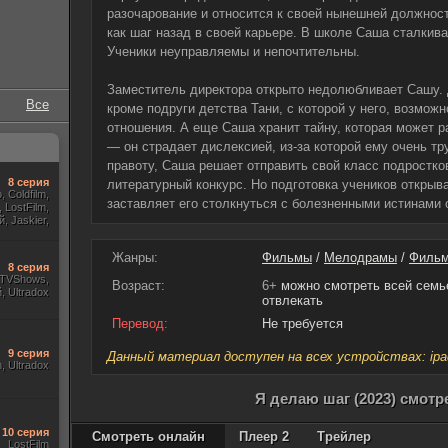
разочарование и относится к своей нынешней должнос
как шаг назад в своей карьере. В школе Саша сталкив
Ученики неуправляемы и непочтительны.
Заместитель директора открыто недолюбливает Сашу. 
Все
кроме подруги детства Тани, с которой у него, возмож
отношения. А еще Саша хранит тайну, которая может р
— он страдает дислексией, из-за которой ему очень тр
правоту, Саша решает отправить свой класс подростк
8 серия
литературный конкурс. Но подготовка учеников открыв
 Coldfilm,
заставляет его столкнуться с болезненными истинами 
 LostFilm,
, Jaskier,
Жанры:
Фильмы
/
Мелодрамы
/
Фильм
8 серия
, TVShows,
Возраст:
6+
можно смотреть всей семье
 Ultradox
отвлекать
Перевод:
Не требуется
9 серия
Данный материал доступен на всех устройствах: ipad, 
m, Ultradox
Я делаю шаг (2023) смотр
10 серия
Смотреть онлайн
Плеер 2
Трейлер
LostFilm