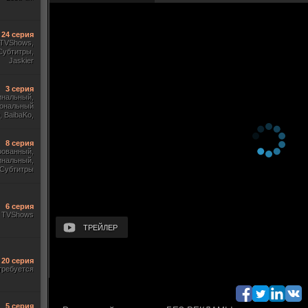
24 серия
, TVShows,
Субтитры,
Jaskier
3 серия
инальный,
ональный
 BaibaKo,
Кириллица,
Sony
8 серия
ированный,
инальный,
 Субтитры
6 серия
TVShows
ТРЕЙЛЕР
20 серия
требуется
5 серия