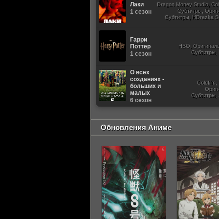
Лаки
Dragon Money Studio, Cold
Субтитры, Ориг
1 сезон
Субтитры, HDrezka St
Гарри
Поттер
HBO, Оригиналь
Субтитры,
1 сезон
О всех
созданиях -
Coldfilm
больших и
Ориг
малых
Субтитры, 
6 сезон
Обновления Аниме