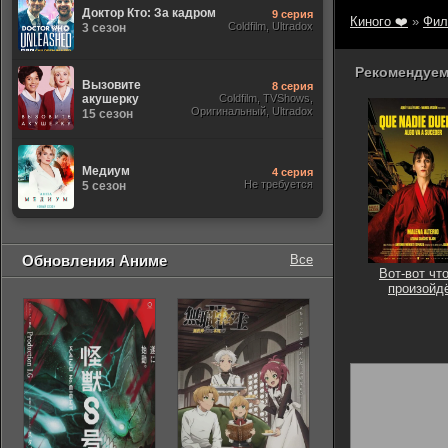
Доктор Кто: За кадром
9 серия
Киного ❤️
»
Фил
Coldfilm, Ultradox
3 сезон
Рекомендуем
Вызовите
8 серия
акушерку
Coldfilm, TVShows,
Оригинальный, Ultradox
15 сезон
Медиум
4 серия
Не требуется
5 сезон
Обновления Аниме
Все
Вот-вот что
произойд