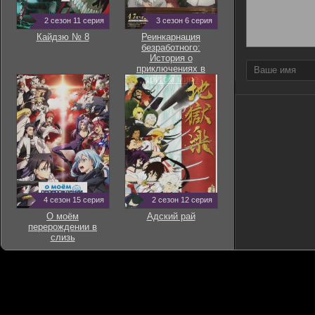
2 сезон 11 серия
3 сезон 6 серия
Кайдзю № 8
Реинкарнация
безработного:
История о
приключениях в
другом мире
4 сезон 15 серия
2 сезон 12 серия
О моём
Адский рай
перерождении в
слизь