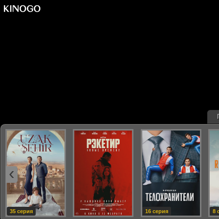
‹
35 серия
16 серия
8 