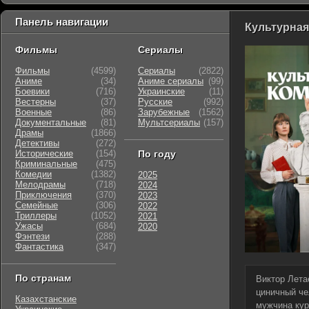
Панель навигации
Культурная
Фильмы
Сериалы
Фильмы
(4599)
Сериалы
(2822)
Аниме
(34)
Аниме сериалы
(99)
Боевики
(716)
Украинские
(11)
Вестерны
(37)
Русские
(992)
Военные
(86)
Зарубежные
(1562)
Документальные
(81)
Мультсериалы
(157)
Драмы
(1866)
Детективы
(272)
Исторические
(154)
По году
Криминальные
(475)
Комедии
(1382)
2025
Мелодрамы
(718)
2024
Приключения
(370)
2023
Семейные
(306)
2022
Триллеры
(1052)
2021
Ужасы
(684)
2020
Фэнтези
(288)
Фантастика
(347)
По странам
Виктор Лета
циничный че
Казахстанские
мужчина кур