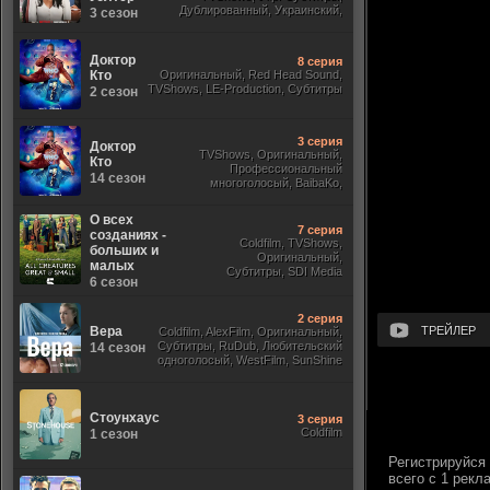
Дублированный, Украинский,
3 сезон
Оригинальный, Субтитры
Доктор
8 серия
Кто
Оригинальный, Red Head Sound,
TVShows, LE-Production, Субтитры
2 сезон
3 серия
Доктор
TVShows, Оригинальный,
Кто
Профессиональный
14 сезон
многоголосый, BaibaKo,
Субтитры, Jaskier, Кириллица,
Sony
О всех
7 серия
созданиях -
Coldfilm, TVShows,
больших и
Оригинальный,
малых
Субтитры, SDI Media
6 сезон
2 серия
ТРЕЙЛЕР
Вера
Coldfilm, AlexFilm, Оригинальный,
Субтитры, RuDub, Любительский
14 сезон
одноголосый, WestFilm, SunShine
Стоунхаус
3 серия
Coldfilm
1 сезон