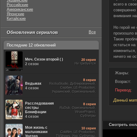
Украинские
всего в сво
Российские
Американские
совершенно 
Японские
внимания на
Китайские
Но герой не
Обновления сериалов
Все
произошло в 
Такие пробл
остаться на
Последние 12 обновлений
измениться,
ничего не о
Меч. Сезон второй ( )
20 серия
Не требуется
2 сезон
Жанры:
8 серия
Возраст:
Ведьмак
RezkaStudio, Дублированный,
Сербин, LE-Production,
4 сезон
Перевод:
Украинский, Оригинальный,
Субтитры, Укр.
Данный мате
Расследования
8 серия
сестры
RuDub, Оригинальный,
Бонифации
ViruseProject,
Субтитры
4 сезон
Смотреть онл
Моя жизнь с
10 серия
мальчиками
Coldfilm, LE-Production,
Уолтер
TVShows, Укр. Субтитры,