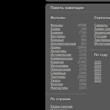
Панель навигации
Фильмы
Сериал
Фильмы
(4599)
Сериалы
Аниме
(34)
Аниме се
Боевики
(716)
Украински
Вестерны
(37)
Русские
Военные
(86)
Зарубежн
Документальные
(81)
Мультсер
Драмы
(1866)
Детективы
(272)
Исторические
(154)
По году
Криминальные
(475)
Комедии
(1382)
2025
Мелодрамы
(718)
2024
Приключения
(370)
2023
Семейные
(306)
2022
Триллеры
(1052)
2021
Ужасы
(684)
2020
Фэнтези
(288)
Фантастика
(347)
По странам
Казахстанские