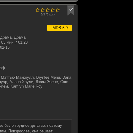
0/5 (
0
гол.)
IMDB 5.9
одрама, Драма
83 мин. / 01:23
02-15
ифф
 Мэттью Маккоулл, Brynlee Menu, Dana
Пауэр, Алана Хоули, Джим Эвенс, Cam
гем, Kamryn Marie Roy
ее было трудное детство, поэтому
илы. Повзрослев, она решает