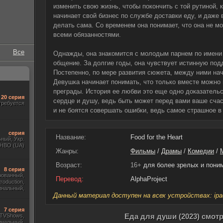
изменить свою жизнь, чтобы покончить с той рутиной, 
начинает свой бизнес по службе доставки еду, и даже 
делать сама. Со временем она понимает, что она не м
всеми обязанностями.
Все
Однажды, она знакомится с молодым парнем по имени
общение. За долгие годы, она чувствует истинную подд
Постепенно, по мере развития сюжета, между ними на
Девушка начинает понимать, что только вместе можно
преграды. История ее любви это еще одно доказательс
20 серия
сердце и душу, ведь быть может перед вами ваше счас
требуется
и не боятся совершать ошибки, ведь самое страшное в 
серия
Название:
Food for the Heart
ный, Укр.
 HBO (UA)
Жанры:
Фильмы
/
Драмы
/
Комедии
/
Возраст:
16+
для более зрелых и пон
8 серия
рованный,
Перевод:
AlphaProject
roduction,
инальный,
тры, Укр.
Данный материал доступен на всех устройствах: ipad, 
7 серия
Еда для души (2023) смот
, TVShows,
инальный,