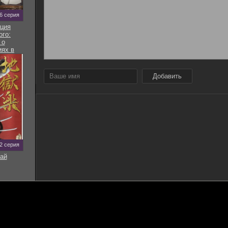
 6 серия
ция
ого:
 о
ях в
ире
Добавить
12 серия
ай