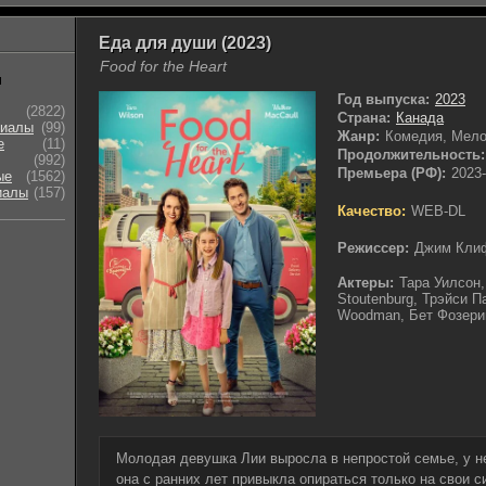
Еда для души (2023)
Food for the Heart
ы
Год выпуска:
2023
(2822)
Страна:
Канада
риалы
(99)
Жанр:
Комедия, Мел
е
(11)
Продолжительность:
(992)
Премьера (РФ):
2023-
ые
(1562)
иалы
(157)
Качество:
WEB-DL
Режиссер:
Джим Кл
Актеры:
Тара Уилсон,
Stoutenburg, Трэйси 
Woodman, Бет Фозерин
Молодая девушка Лии выросла в непростой семье, у н
она с ранних лет привыкла опираться только на свои с