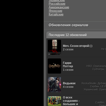
Украинские
Российские
Американские
Японские
Китайские
Обновления сериалов
Последние 12 обновлений
Меч. Сезон второй ( )
Не 
2 сезон
Гарри
Поттер
HBO, Оригиналь
Субтитры,
1 сезон
Ведьмак
RezkaStudio, Дубли
Сербин, LE-P
4 сезон
Украинский, Ориг
Субти
О всех
созданиях -
Coldfilm
больших и
Ориг