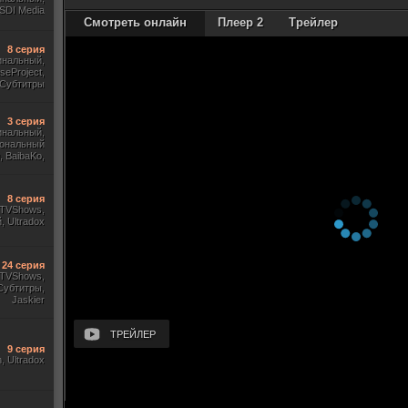
SDI Media
Смотреть онлайн
Плеер 2
Трейлер
8 серия
инальный,
useProject,
Субтитры
3 серия
инальный,
ональный
 BaibaKo,
Кириллица,
Sony
8 серия
, TVShows,
 Ultradox
24 серия
, TVShows,
Субтитры,
Jaskier
ТРЕЙЛЕР
9 серия
m, Ultradox