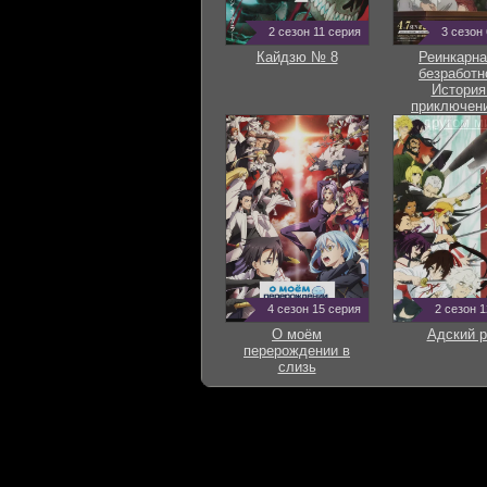
2 сезон 11 серия
3 сезон
Кайдзю № 8
Реинкарна
безработн
История
приключени
другом м
4 сезон 15 серия
2 сезон 
О моём
Адский р
перерождении в
слизь