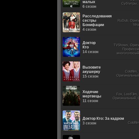
малых
Субтитры, 
6 сезон
Расследования
сестры
RuDub, Ориг
Бонифации
Vir
4 сезон
Доктор
TVShows, Ориг
Кто
Професси
14 сезон
многоголосый,
Субтитры, Jaskier, 
Вызовите
акушерку
Coldfilm
Оригинальный,
15 сезон
Ходячие
Fox, LostFilm
мертвецы
Оригинальный, 
11 сезон
Доктор Кто: За кадром
Coldfil
3 сезон