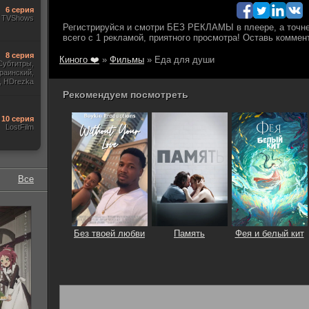
6 серия
TVShows
8 серия
Киного ❤️
»
Фильмы
» Еда для души
Субтитры,
раинский,
, HDrezka
Newstudio,
Рекомендуем посмотреть
10 серия
LostFilm
Все
Без твоей любви
Память
Фея и белый кит