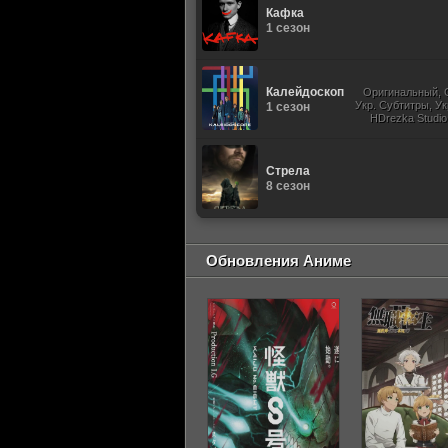
Кафка
1 сезон
Калейдоскоп
Оригинальный, 
Укр. Субтитры, Ук
1 сезон
HDrezka Studio
Studio. 18+, 
Стрела
8 сезон
Обновления Аниме