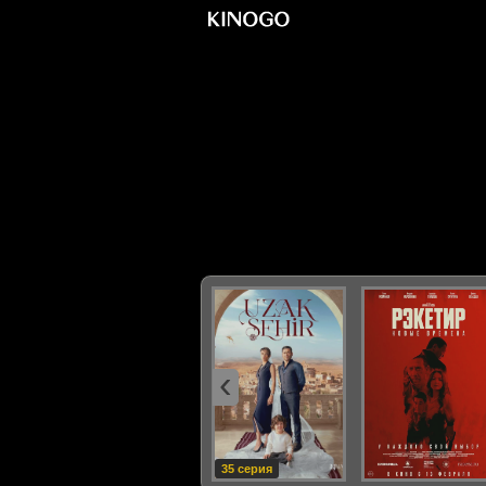
‹
35 серия