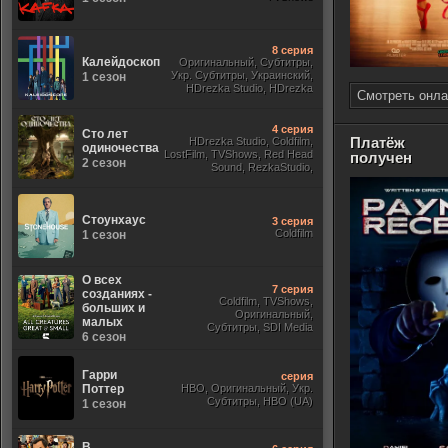
8 серия
Калейдоскоп
Оригинальный, Субтитры,
Укр. Субтитры, Украинский,
1 сезон
HDrezka Studio, HDrezka
Смотреть онла
Studio. 18+, Newstudio,
4 серия
Сто лет
Платёж
HDrezka Studio, Coldfilm,
одиночества
LostFilm, TVShows, Red Head
получен
2 сезон
Sound, RezkaStudio,
Оригинальный,
Стоунхаус
3 серия
Coldfilm
1 сезон
О всех
7 серия
созданиях -
Coldfilm, TVShows,
больших и
Оригинальный,
малых
Субтитры, SDI Media
6 сезон
Гарри
серия
Поттер
HBO, Оригинальный, Укр.
Субтитры, HBO (UA)
1 сезон
В