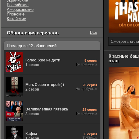
Украинские
Российские
Американские
Японские
Китайские
Обновления сериалов
Все
Смотреть онла
Последние 12 обновлений
Красные баш
Голос. Уже не дети
этап
9 серия
Не требуется
1 сезон
Меч. Сезон второй ( )
20 серия
Не требуется
2 сезон
Великолепная пятёрка
28 серия
Не требуется
8 сезон
Кафка
6 серия
TVShows
1 сезон