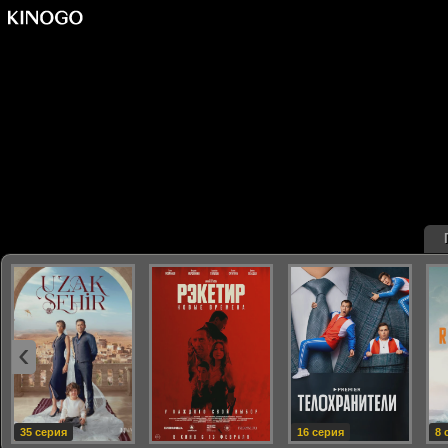
‹
35 серия
16 серия
8 