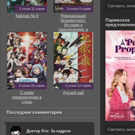
Смотреть онла
2 сезон 11 серия
3 сезон 6 серия
Кайдзю № 8
Реинкарнация
Парижское
безработного:
предложени
История о
приключениях в
другом мире
4 сезон 15 серия
2 сезон 12 серия
О моём
Адский рай
перерождении в
слизь
Последние комментарии
Смотреть онла
Доктор Кто: За кадром