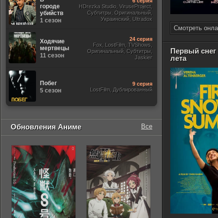
6 серия
городе
HDrezka Studio, ViruseProject,
убийств
Субтитры, Оригинальный,
Украинский, Ultradox
1 сезон
Смотреть онла
24 серия
Ходячие
Fox, LostFilm, TVShows,
мертвецы
Первый снег
Оригинальный, Субтитры,
11 сезон
лета
Jaskier
Побег
9 серия
LostFilm, Дублированный
5 сезон
Обновления Аниме
Все