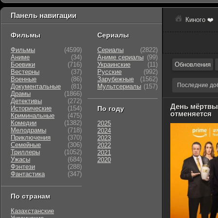
Панель навигации
Киного ❤️
Фильмы
Сериалы
Фильмы
(4599)
Сериалы
(2822)
Аниме
(34)
Аниме сериалы
(99)
Боевики
(716)
Украинские
(11)
Обновления
Вестерны
(37)
Русские
(992)
Военные
(86)
Зарубежные
(1562)
Последние до
Документальные
(81)
Мультсериалы
(157)
Драмы
(1866)
Детективы
(272)
День мёртвы
Исторические
(154)
По году
отменяется
Криминальные
(475)
Комедии
(1382)
2025
Мелодрамы
(718)
2024
Приключения
(370)
2023
Семейные
(306)
2022
Триллеры
(1052)
2021
Ужасы
(684)
2020
Фэнтези
(288)
Фантастика
(347)
По странам
Казахстанские